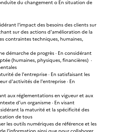
onduite du changement o En situation de
idérant l'impact des besoins des clients sur
chant sur des actions d'amélioration de la
les contraintes techniques, humaines,
une démarche de progrès · En considérant
aptée (humaines, physiques, financières) ·
ementales
ité de l'entreprise · En satisfaisant les
ur d'activités de l'entreprise · En
ant aux réglementations en vigueur et aux
ontexte d’un organisme · En visant
nsidérant la maturité et la spécificité des
plication de tous
 les outils numériques de référence et les
 de l’information ainsi que pour collaborer