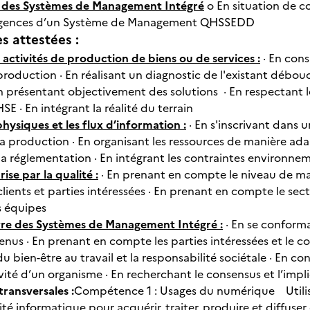
 des Systèmes de Management Intégré
o En situation de c
exigences d’un Système de Management QHSSEDD
 attestées :
 activités de production de biens ou de services :
· En cons
production · En réalisant un diagnostic de l'existant débou
n présentant objectivement des solutions · En respectant 
HSE · En intégrant la réalité du terrain
physiques et les flux d’information :
· En s'inscrivant dans 
la production · En organisant les ressources de manière ad
la réglementation · En intégrant les contraintes environn
rise par la qualité :
· En prenant en compte le niveau de matur
lients et parties intéressées · En prenant en compte le secte
es équipes
re des Systèmes de Management Intégré :
· En se conform
tenus · En prenant en compte les parties intéressées et le c
du bien-être au travail et la responsabilité sociétale · En co
ivité d’un organisme · En recherchant le consensus et l’im
ransversales :
Compétence 1 : Usages du numérique Utiliser
ité informatique pour acquérir, traiter, produire et diffuser