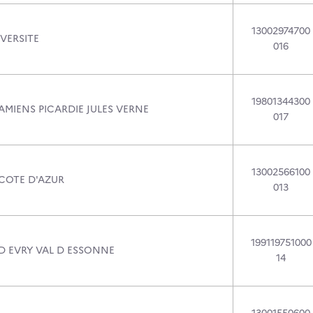
13002974700
VERSITE
016
19801344300
AMIENS PICARDIE JULES VERNE
017
13002566100
 COTE D'AZUR
013
199119751000
 D EVRY VAL D ESSONNE
14