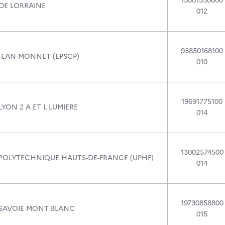
13001550600
 DE LORRAINE
012
93850168100
 JEAN MONNET (EPSCP)
010
19691775100
LYON 2 A ET L LUMIERE
014
13002574500
 POLYTECHNIQUE HAUTS-DE-FRANCE (UPHF)
014
19730858800
 SAVOIE MONT BLANC
015