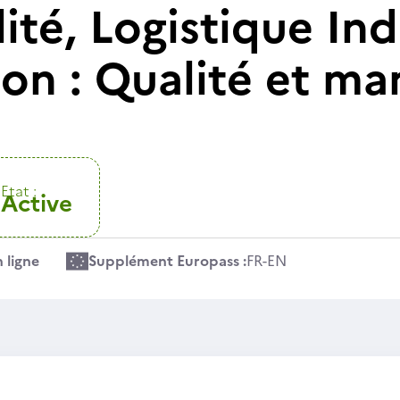
ité, Logistique Ind
ion : Qualité et m
Etat :
Active
 ligne
Supplément Europass :
FR
-
EN