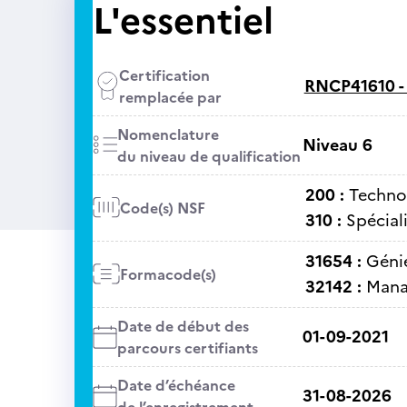
L'essentiel
Certification
RNCP41610 
remplacée par
Nomenclature
Niveau 6
du niveau de qualification
200 :
Technol
Code(s) NSF
310 :
Spécial
31654 :
Génie
Formacode(s)
32142 :
Mana
Date de début des
01-09-2021
parcours certifiants
Date d’échéance
31-08-2026