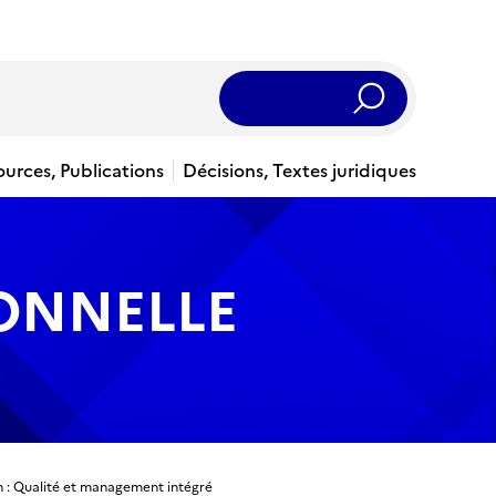
Rechercher
ources, Publications
Décisions, Textes juridiques
IONNELLE
on : Qualité et management intégré