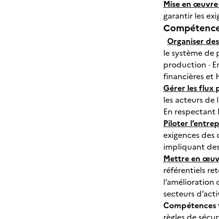
Mise en œuvre
garantir les 
Compétences
Organiser des
le système de 
production · E
financières et 
Gérer les flux 
les acteurs de 
En respectant 
Piloter l’entrep
exigences des c
impliquant d
Mettre en œuv
référentiels re
l’amélioration 
secteurs d’act
Compétences t
règles de sécur