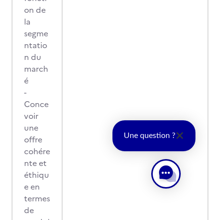
on de
la
segme
ntatio
n du
march
é
-
Conce
voir
une
Une question ?
offre
cohére
nte et
éthiqu
e en
termes
de