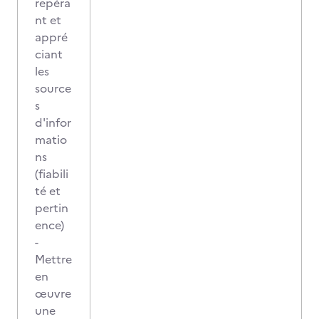
repéra
nt et
appré
ciant
les
source
s
d'infor
matio
ns
(fiabili
té et
pertin
ence)
-
Mettre
en
œuvre
une