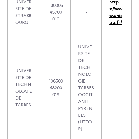
UNIVER
http
130005
SITE DE
s://ww
45700
-
STRASB
w.unis
010
OURG
tra.fr/
UNIVE
RSITE
DE
TECH
UNIVER
NOLO
SITE DE
196500
GIE
TECHN
48200
TARBES
-
OLOGIE
019
OCCIT
DE
ANIE
TARBES
PYREN
EES
(UTTO
P)