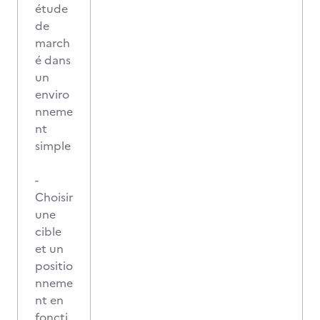
étude
de
march
é dans
un
enviro
nneme
nt
simple
-
Choisir
une
cible
et un
positio
nneme
nt en
foncti