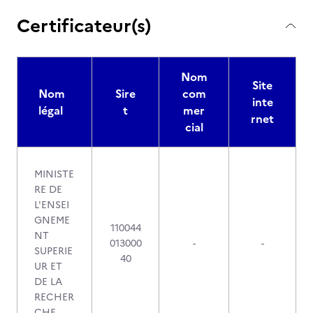
Certificateur(s)
Nom
Site
Nom
Sire
com
inte
légal
t
mer
rnet
cial
MINISTE
RE DE
L'ENSEI
GNEME
110044
NT
013000
-
-
SUPERIE
40
UR ET
DE LA
RECHER
CHE