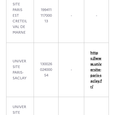
SITE
PARIS
199411
EST
117000
-
-
CRETEIL
13
VAL DE
MARNE
http
s://ww
UNIVER
130026
w.univ
SITE
024000
-
ersite-
PARIS-
54
paris-s
SACLAY
aclay.f
r/
UNIVER
SITE