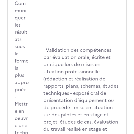
Com
muni
quer
les
résult
ats
sous
Validation des compétences
la
par évaluation orale, écrite et
forme
pratique lors de mises en
la
situation professionnelle
plus
(rédaction et réalisation de
appro
rapports, plans, schémas, études
priée
techniques - exposé oral de
-
présentation d’équipement ou
Mettr
de procédé - mise en situation
e en
sur des pilotes et en stage et
oeuvr
projet, études de cas, évaluation
e une
du travail réalisé en stage et
techn