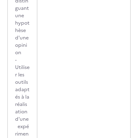
distin
guant
une
hypot
hèse
d'une
opini
on
-
Utilise
r les
outils
adapt
és à la
réalis
ation
d'une
expé
rimen