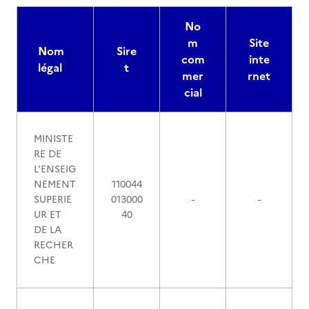
No
m
Site
Nom
Sire
com
inte
légal
t
mer
rnet
cial
MINISTE
RE DE
L'ENSEIG
NEMENT
110044
SUPERIE
013000
-
-
UR ET
40
DE LA
RECHER
CHE