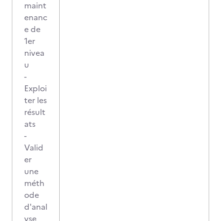
maint
enanc
e de
1er
nivea
u
-
Exploi
ter les
résult
ats
-
Valid
er
une
méth
ode
d'anal
yse