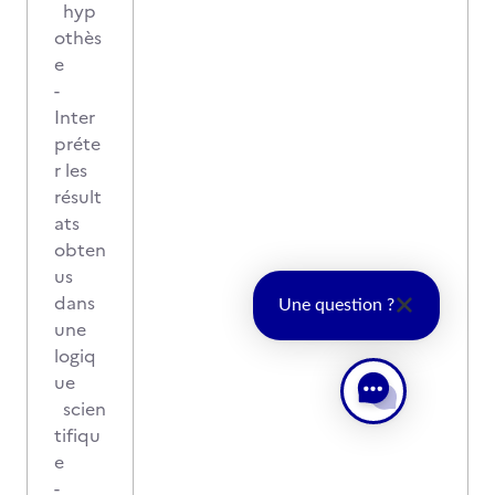
hyp
othès
e
-
Inter
préte
r les
résult
ats
obten
us
dans
Une question ?
une
logiq
ue
scien
tifiqu
e
-