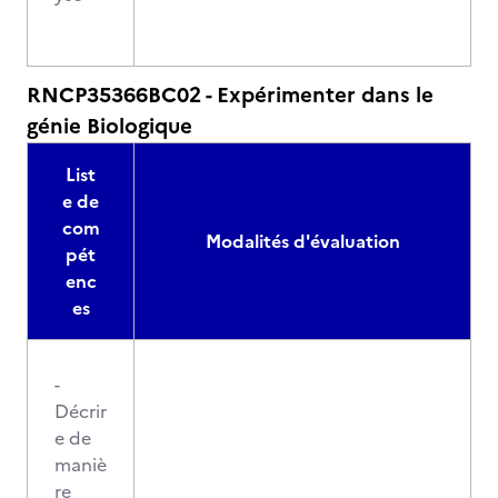
RNCP35366BC02 - Expérimenter dans le
génie Biologique
List
e de
com
Modalités d'évaluation
pét
enc
es
-
Décrir
e de
maniè
re