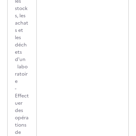
les
stock
s, les
achat
s et
les
déch
ets
d'un
labo
ratoir
e
-
Effect
uer
des
opéra
tions
de