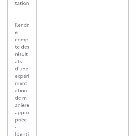
tation
-
Rendr
e
comp
te des
résult
ats
d'une
expéri
ment
ation
de m
anière
appro
priée
-
Identi