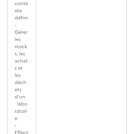
conte
xte
défini
-
Gérer
les
stock
s, les
achat
s et
les
déch
ets
d'un
labo
ratoir
e
-
Effect