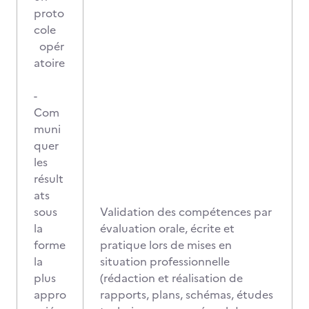
proto
cole
opér
atoire
-
Com
muni
quer
les
résult
ats
sous
Validation des compétences par
la
évaluation orale, écrite et
forme
pratique lors de mises en
la
situation professionnelle
plus
(rédaction et réalisation de
appro
rapports, plans, schémas, études