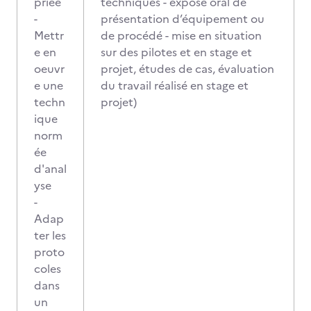
priée
techniques - exposé oral de
-
présentation d’équipement ou
Mettr
de procédé - mise en situation
e en
sur des pilotes et en stage et
oeuvr
projet, études de cas, évaluation
e une
du travail réalisé en stage et
techn
projet)
ique
norm
ée
d'anal
yse
-
Adap
ter les
proto
coles
dans
un