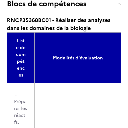
Blocs de compétences
RNCP35368BC01 - Réaliser des analyses
dans les domaines de la biologie
List
e de
com
Modalités d'évaluation
pét
enc
es
-
Prépa
rer les
réacti
fs,