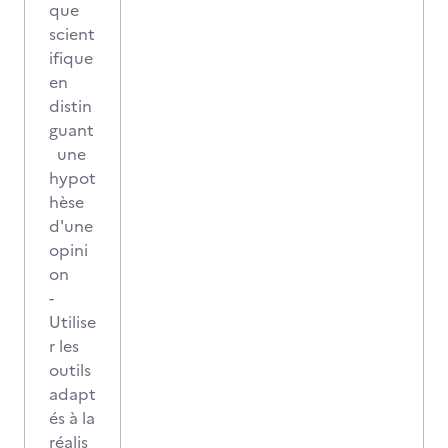
que
scient
ifique
en
distin
guant
une
hypot
hèse
d'une
opini
on
-
Utilise
r les
outils
adapt
és à la
réalis