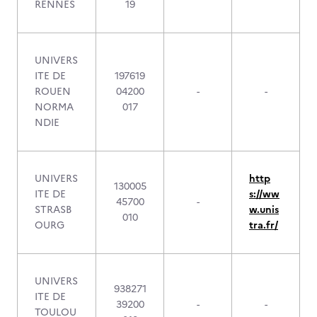
RENNES
19
UNIVERS
ITE DE
197619
ROUEN
04200
-
-
NORMA
017
NDIE
UNIVERS
http
130005
ITE DE
s://ww
45700
-
STRASB
w.unis
010
OURG
tra.fr/
UNIVERS
938271
ITE DE
39200
-
-
TOULOU