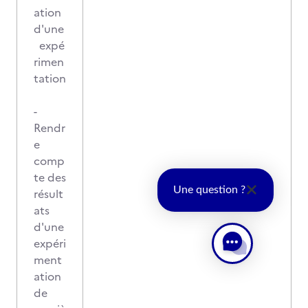
ation
d'une
expé
rimen
tation
-
Rendr
e
comp
te des
Une question ?
résult
ats
d'une
expéri
ment
ation
de