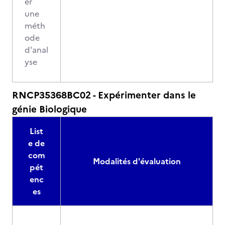
er
une
méth
ode
d'anal
yse
RNCP35368BC02 - Expérimenter dans le
génie Biologique
List
e de
com
Modalités d'évaluation
pét
enc
es