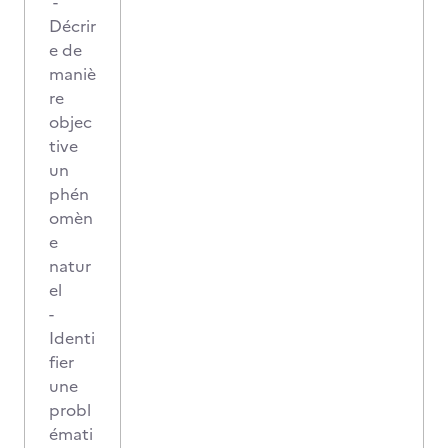
-
Décrir
e de
maniè
re
objec
tive
un
phén
omèn
e
natur
el
-
Identi
fier
une
probl
émati