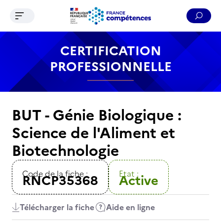
Ouvrir le menu de navigation
Reche
Contenu
Recherche
Menu
Pied de page
CERTIFICATION
PROFESSIONNELLE
BUT - Génie Biologique :
Science de l'Aliment et
Biotechnologie
Code de la fiche :
Etat :
RNCP35368
Active
Télécharger la fiche
Aide en ligne