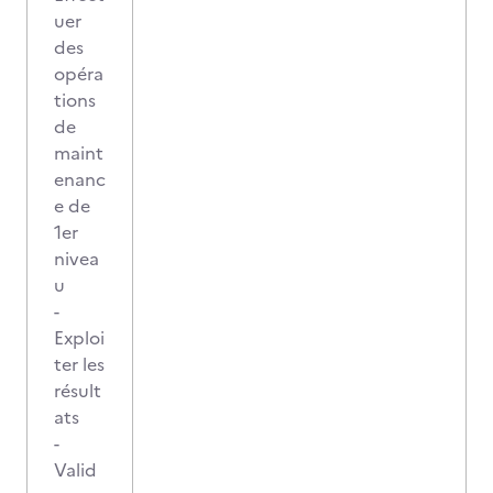
uer
des
opéra
tions
de
maint
enanc
e de
1er
nivea
u
-
Exploi
ter les
résult
ats
-
Valid