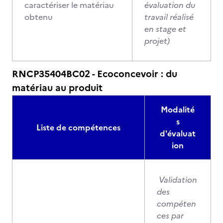
caractériser le matériau
évaluation du
obtenu
travail réalisé
en stage et
projet)
RNCP35404BC02 - Ecoconcevoir : du
matériau au produit
Modalité
s
Liste de compétences
d'évaluat
ion
Validation
des
compéten
ces par