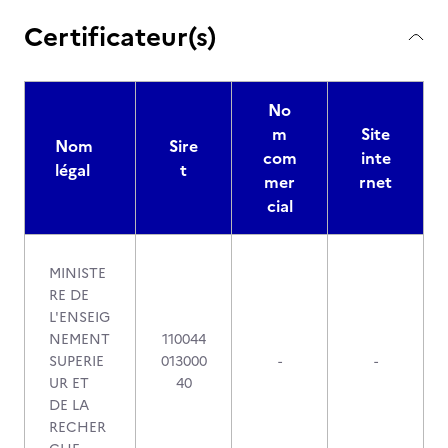
Certificateur(s)
No
m
Site
Nom
Sire
com
inte
légal
t
mer
rnet
cial
MINISTE
RE DE
L'ENSEIG
NEMENT
110044
SUPERIE
013000
-
-
UR ET
40
DE LA
RECHER