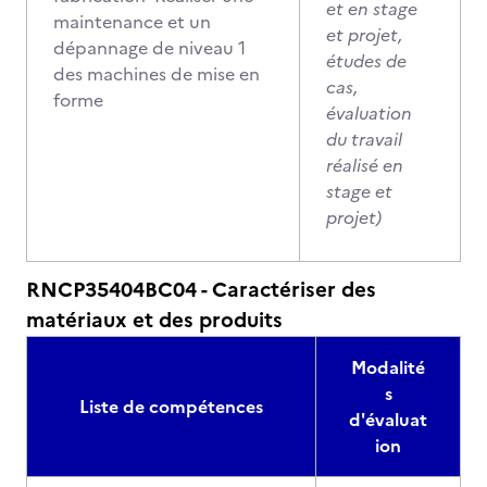
et en stage
maintenance et un
et projet,
dépannage de niveau 1
études de
des machines de mise en
cas,
forme
évaluation
du travail
réalisé en
stage et
projet)
RNCP35404BC04 - Caractériser des
matériaux et des produits
Modalité
s
Liste de compétences
d'évaluat
ion