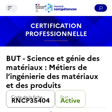
Ouvrir le menu de navigation
Reche
Contenu
Recherche
Menu
Pied de page
CERTIFICATION
PROFESSIONNELLE
BUT - Science et génie des
matériaux : Métiers de
l’ingénierie des matériaux
et des produits
Code de la fiche :
Etat :
RNCP35404
Active