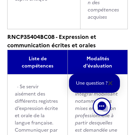
n des
compétences
acquises
RNCP35404BC08 - Expression et
communication écrites et orales
Liste de
Modalités
compétences
d'évaluation
Une question ?
· Se servir
Contrôle continu
aisément des
intégral mobilisant
différents registres
notamment des
d’expression écrite
mises en situation
et orale de la
professionnelle à
langue française.
partir desquelles
Communiquer par
est demandée une