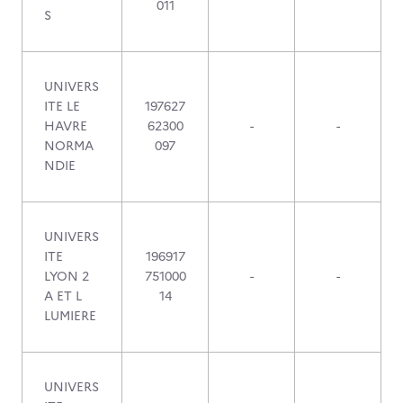
011
S
UNIVERS
ITE LE
197627
HAVRE
62300
-
-
NORMA
097
NDIE
UNIVERS
ITE
196917
LYON 2
751000
-
-
A ET L
14
LUMIERE
UNIVERS