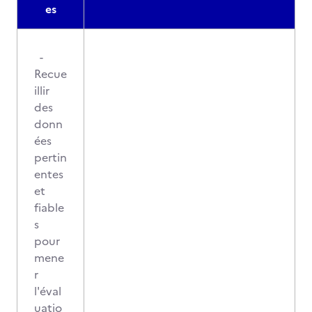
es
-
Recue
illir
des
donn
ées
pertin
entes
et
fiable
s
pour
mene
r
l'éval
uatio