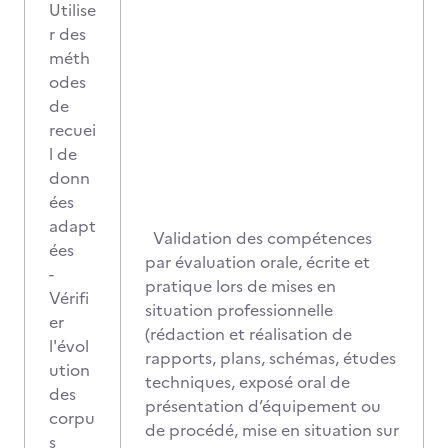
Utilise
r des
méth
odes
de
recuei
l de
donn
ées
adapt
Validation des compétences
ées
par évaluation orale, écrite et
-
pratique lors de mises en
Vérifi
situation professionnelle
er
(rédaction et réalisation de
l'évol
rapports, plans, schémas, études
ution
techniques, exposé oral de
des
présentation d’équipement ou
corpu
de procédé, mise en situation sur
s