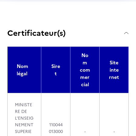
Certificateur(s)
No
m
Site
Nom
Sire
com
inte
légal
t
mer
rnet
cial
MINISTE
RE DE
L'ENSEIG
NEMENT
110044
SUPERIE
013000
-
-