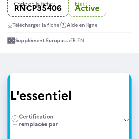
Code de la fiche :
Etat :
RNCP35406
Active
Télécharger la fiche
Aide en ligne
Supplément Europass :
FR
-
EN
L'essentiel
Certification
remplacée par