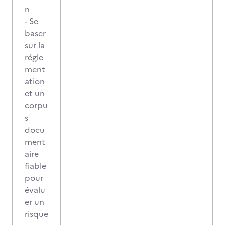
n
- Se
baser
sur la
régle
ment
ation
et un
corpu
s
docu
ment
aire
fiable
pour
évalu
er un
risque