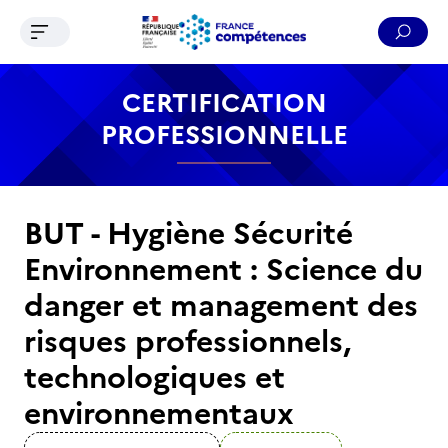
Ouvrir le menu de navigation
Reche
Contenu
Recherche
Menu
Pied de page
CERTIFICATION
PROFESSIONNELLE
BUT - Hygiène Sécurité
Environnement : Science du
danger et management des
risques professionnels,
technologiques et
environnementaux