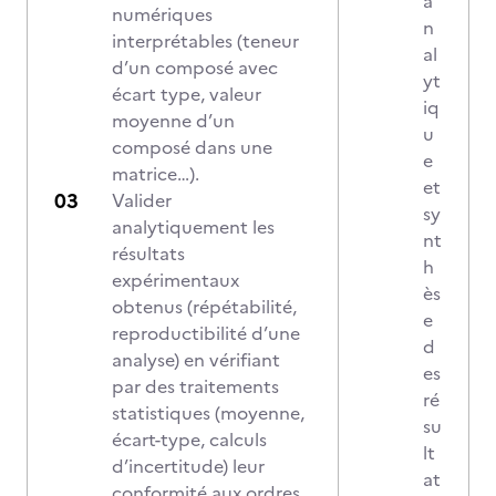
a
numériques
n
interprétables (teneur
al
d’un composé avec
yt
écart type, valeur
iq
moyenne d’un
u
composé dans une
e
matrice…).
et
Valider
sy
analytiquement les
nt
résultats
h
expérimentaux
ès
obtenus (répétabilité,
e
reproductibilité d’une
d
analyse) en vérifiant
es
par des traitements
ré
statistiques (moyenne,
su
écart-type, calculs
lt
d’incertitude) leur
at
conformité aux ordres