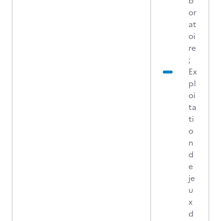
b
or
at
oi
re
;
Ex
pl
oi
ta
ti
o
n
d
e
je
u
x
d