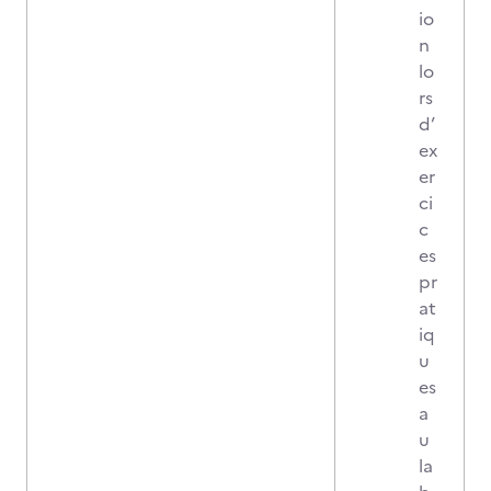
io
n
lo
rs
d’
ex
er
ci
c
es
pr
at
iq
u
es
a
u
la