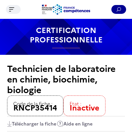
Ouvrir le menu de navigation
Reche
Contenu
Recherche
Menu
Pied de page
CERTIFICATION
PROFESSIONNELLE
Technicien de laboratoire
en chimie, biochimie,
biologie
Code de la fiche :
Etat :
RNCP35414
Inactive
Télécharger la fiche
Aide en ligne