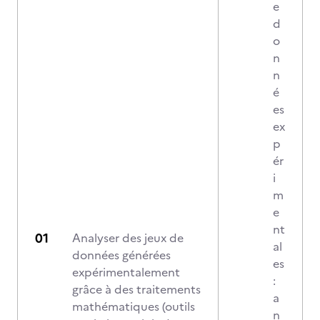
e
d
o
n
n
é
es
ex
p
ér
i
m
e
nt
Analyser des jeux de
al
données générées
es
expérimentalement
:
grâce à des traitements
a
mathématiques (outils
n