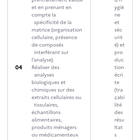
et en prenant en
ygiè
compte la
ne
spécificité de la
et
matrice (organisation
séc
cellulaire, présence
urit
de composés
é) et
interférant sur
pro
l’analyse).
duc
Réaliser des
tion
analyses
écri
biologiques et
te
chimiques sur des
(tra
extraits cellulaires ou
çabi
tissulaires,
lité
échantillons
des
alimentaires,
résu
produits ménagers
ltat
ou médicamenteux
s