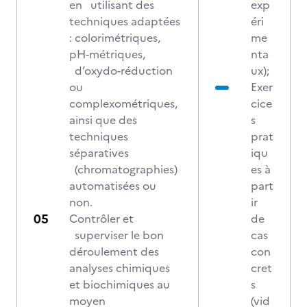
en utilisant des
exp
techniques adaptées
éri
: colorimétriques,
me
pH-métriques,
nta
d’oxydo-réduction
ux);
ou
Exer
complexométriques,
cice
ainsi que des
s
techniques
prat
séparatives
iqu
(chromatographies)
es à
automatisées ou
part
non.
ir
Contrôler et
de
superviser le bon
cas
déroulement des
con
analyses chimiques
cret
et biochimiques au
s
moyen
(vid