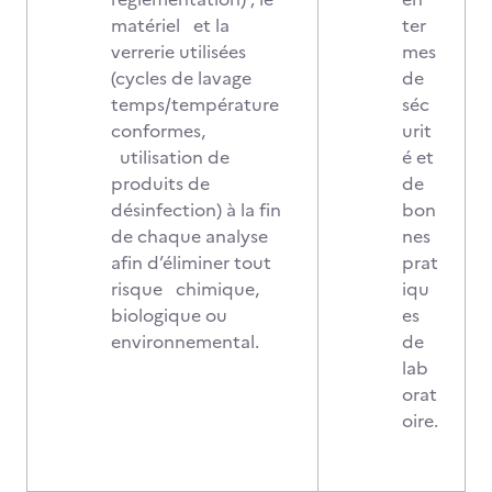
matériel et la
ter
verrerie utilisées
mes
(cycles de lavage
de
temps/température
séc
conformes,
urit
utilisation de
é et
produits de
de
désinfection) à la fin
bon
de chaque analyse
nes
afin d’éliminer tout
prat
risque chimique,
iqu
biologique ou
es
environnemental.
de
lab
orat
oire.