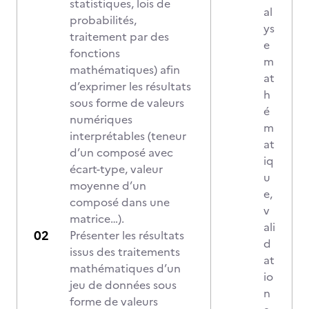
statistiques, lois de
al
probabilités,
ys
traitement par des
e
fonctions
m
mathématiques) afin
at
d’exprimer les résultats
h
sous forme de valeurs
é
numériques
m
interprétables (teneur
at
d’un composé avec
iq
écart-type, valeur
u
moyenne d’un
e,
composé dans une
v
matrice…).
ali
Présenter les résultats
d
issus des traitements
at
mathématiques d’un
io
jeu de données sous
n
forme de valeurs