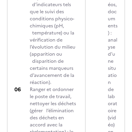
d’indicateurs tels
éos,
que le suivi des
doc
conditions physico-
um
chimiques (pH,
ents
température) ou la
) :
vérification de
anal
l’évolution du milieu
yse
(apparition ou
d’u
disparition de
ne
certains marqueurs
situ
d’avancement de la
atio
réaction).
n
Ranger et ordonner
de
le poste de travail,
lab
nettoyer les déchets
orat
(gérer l’élimination
oire
des déchets en
(vid
accord avec la
éo)
règlementation) ; le
en