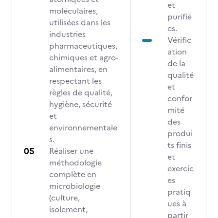
et
moléculaires,
purifié
utilisées dans les
es.
industries
Vérific
pharmaceutiques,
ation
chimiques et agro-
de la
alimentaires, en
qualité
respectant les
et
règles de qualité,
confor
hygiène, sécurité
mité
et
des
environnementale
produi
s.
ts finis
Réaliser une
et
méthodologie
exercic
complète en
es
microbiologie
pratiq
(culture,
ues à
isolement,
partir