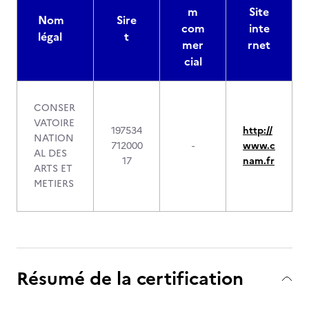
m
Site
Nom
Sire
com
inte
légal
t
mer
rnet
cial
CONSER
VATOIRE
197534
http://
NATION
712000
-
www.c
AL DES
17
nam.fr
ARTS ET
METIERS
Résumé de la certification