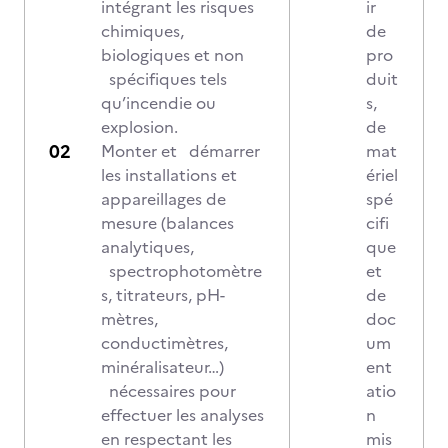
intégrant les risques
ir
chimiques,
de
biologiques et non
pro
spécifiques tels
duit
qu’incendie ou
s,
explosion.
de
Monter et démarrer
mat
les installations et
ériel
appareillages de
spé
mesure (balances
cifi
analytiques,
que
spectrophotomètre
et
s, titrateurs, pH-
de
mètres,
doc
conductimètres,
um
minéralisateur…)
ent
nécessaires pour
atio
effectuer les analyses
n
en respectant les
mis