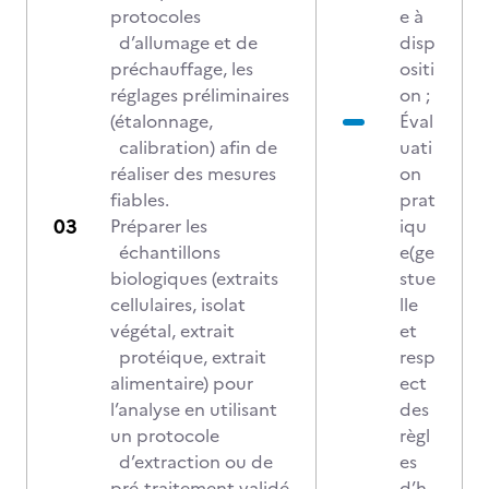
protocoles
e à
d’allumage et de
disp
préchauffage, les
ositi
réglages préliminaires
on ;
(étalonnage,
Éval
calibration) afin de
uati
réaliser des mesures
on
fiables.
prat
Préparer les
iqu
échantillons
e(ge
biologiques (extraits
stue
cellulaires, isolat
lle
végétal, extrait
et
protéique, extrait
resp
alimentaire) pour
ect
l’analyse en utilisant
des
un protocole
règl
d’extraction ou de
es
pré-traitement validé
d’h