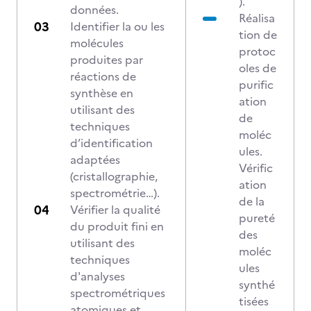
).
données.
Réalisa
Identifier la ou les
tion de
molécules
protoc
produites par
oles de
réactions de
purific
synthèse en
ation
utilisant des
de
techniques
moléc
d’identification
ules.
adaptées
Vérific
(cristallographie,
ation
spectrométrie…).
de la
Vérifier la qualité
pureté
du produit fini en
des
utilisant des
moléc
techniques
ules
d'analyses
synthé
spectrométriques
tisées
atomiques et