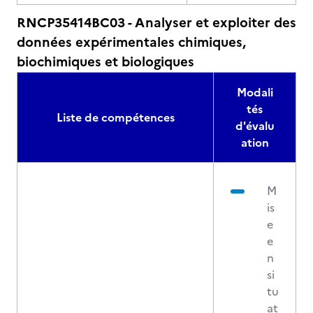
RNCP35414BC03 - Analyser et exploiter des
données expérimentales chimiques,
biochimiques et biologiques
Modali
tés
Liste de compétences
d'évalu
ation
M
is
e
e
n
si
tu
at