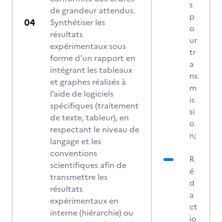
s
de grandeur attendus.
p
Synthétiser les
o
résultats
ur
expérimentaux sous
tr
forme d’un rapport en
a
intégrant les tableaux
ns
et graphes réalisés à
m
l’aide de logiciels
is
spécifiques (traitement
si
de texte, tableur), en
o
respectant le niveau de
n;
langage et les
conventions
R
scientifiques afin de
é
transmettre les
d
résultats
a
expérimentaux en
ct
interne (hiérarchie) ou
io