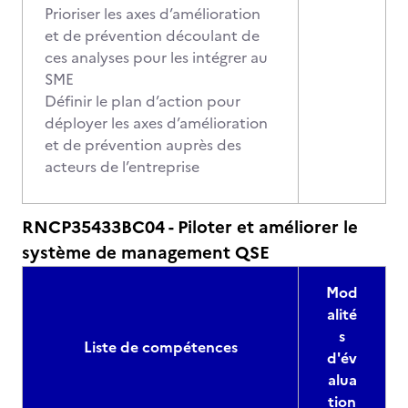
Prioriser les axes d’amélioration
et de prévention découlant de
ces analyses pour les intégrer au
SME
Définir le plan d’action pour
déployer les axes d’amélioration
et de prévention auprès des
acteurs de l’entreprise
RNCP35433BC04 - Piloter et améliorer le
système de management QSE
Mod
alité
s
Liste de compétences
d'év
alua
tion