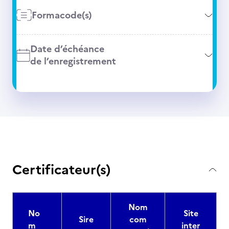
Formacode(s)
Date d’échéance
de l’enregistrement
Certificateur(s)
Nom
No
Site
Sire
com
m
inter