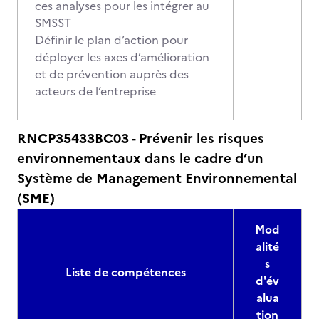
ces analyses pour les intégrer au
SMSST
Définir le plan d’action pour
déployer les axes d’amélioration
et de prévention auprès des
acteurs de l’entreprise
RNCP35433BC03 - Prévenir les risques
environnementaux dans le cadre d’un
Système de Management Environnemental
(SME)
Mod
alité
s
Liste de compétences
d'év
alua
tion