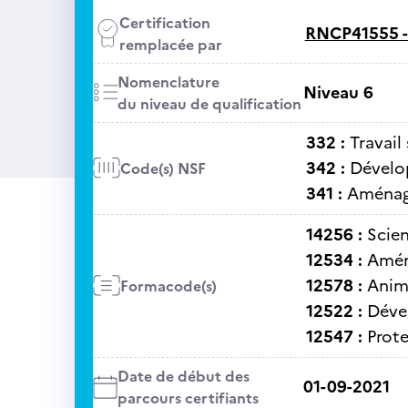
Certification
RNCP41555 
remplacée par
Nomenclature
Niveau 6
du niveau de qualification
332 :
Travail 
342 :
Dévelo
Code(s) NSF
341 :
Aménage
14256 :
Scien
12534 :
Amén
12578 :
Anim
Formacode(s)
12522 :
Déve
12547 :
Prote
Date de début des
01-09-2021
parcours certifiants