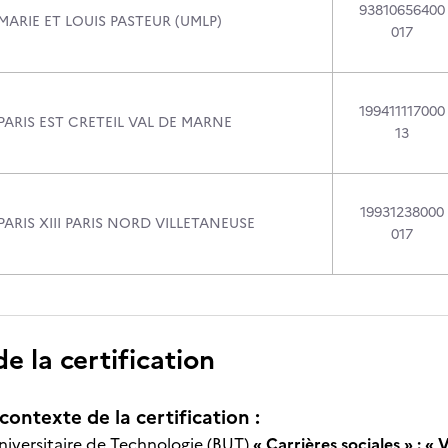
93810656400
MARIE ET LOUIS PASTEUR (UMLP)
017
199411117000
PARIS EST CRETEIL VAL DE MARNE
13
19931238000
PARIS XIII PARIS NORD VILLETANEUSE
017
 la certification
contexte de la certification :
iversitaire de Technologie (BUT)
« Carrières sociales » : « 