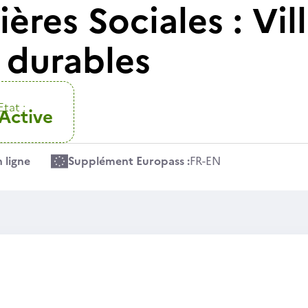
ières Sociales : Vil
s durables
Etat :
Active
 ligne
Supplément Europass :
FR
-
EN