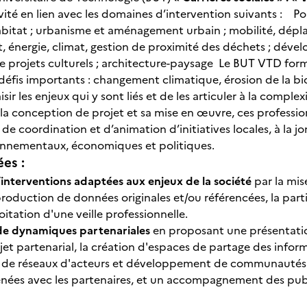
vité en lien avec les domaines d’intervention suivants : Poli
bitat ; urbanisme et aménagement urbain ; mobilité, dépla
 énergie, climat, gestion de proximité des déchets ; déve
e projets culturels ; architecture-paysage Le BUT VTD for
défis importants : changement climatique, érosion de la bio
aisir les enjeux qui y sont liés et de les articuler à la compl
 la conception de projet et sa mise en œuvre, ces professio
 de coordination et d’animation d’initiatives locales, à la j
ronnementaux, économiques et politiques.
ées :
interventions adaptées aux enjeux de la société
par la mi
 production de données originales et/ou référencées, la pa
loitation d'une veille professionnelle.
de dynamiques partenariales
en proposant une présentation 
et partenarial, la création d'espaces de partage des infor
n de réseaux d'acteurs et développement de communautés d’
nées avec les partenaires, et un accompagnement des publ
.