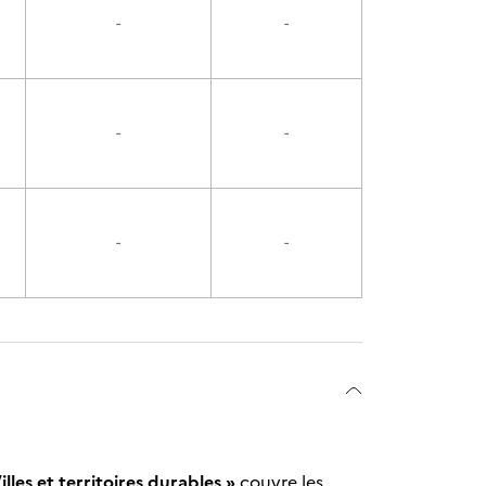
-
-
-
-
-
-
Villes et territoires durables »
couvre les