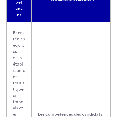
pét
enc
es
Recru
ter les
équip
es
d'un
établi
sseme
nt
touris
tique
en
franç
ais et
en
Les compétences des candidats