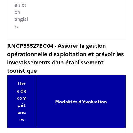
ais et
en
anglai
s.
RNCP35527BC04 - Assurer la gestion
opérationnelle d'exploitation et prévoir les
investissements d'un établissement
touristique
List
e de
com
Modalités d'évaluation
pét
enc
es