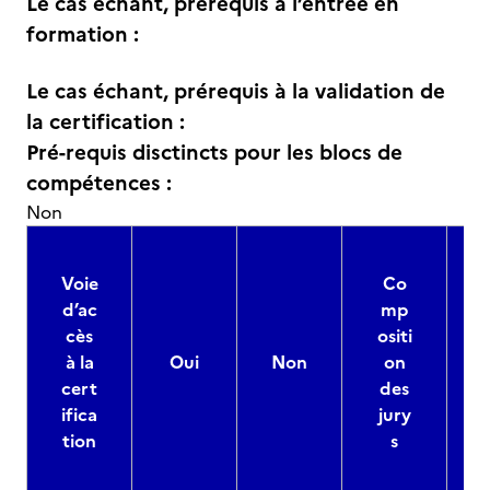
Le cas échant, prérequis à l’entrée en
formation :
Le cas échant, prérequis à la validation de
la certification :
Pré-requis disctincts pour les blocs de
compétences :
Non
Voie
Co
d’ac
mp
cès
ositi
à la
Oui
Non
on
cert
des
ifica
jury
d
tion
s