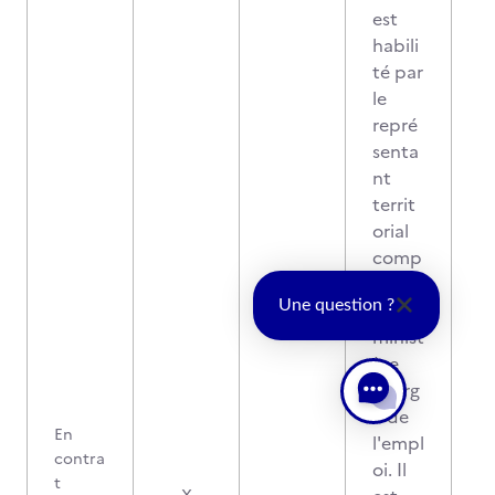
est
habili
té par
le
repré
senta
nt
territ
orial
comp
étent
Une question ?
du
minist
ère
charg
é de
En
l'empl
contra
oi. Il
t