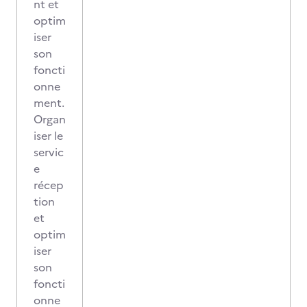
nt et
optim
iser
son
foncti
onne
ment.
Organ
iser le
servic
e
récep
tion
et
optim
iser
son
foncti
onne