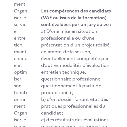
ment.
Organ
Les compétences des candidats
iser le
(VAE ou issus de la formation)
servic
sont évaluées par un jury au vu :
e
a) D’une mise en situation
entre
professionnelle ou d’une
tien
présentation d’un projet réalisé
maint
en amont de la session,
enanc
éventuellement complétée par
e et
d’autres modalités d’évaluation :
optim
entretien technique,
iser
questionnaire professionnel,
son
questionnement à partir de
foncti
production(s) ;
onne
b) d’un dossier faisant état des
ment.
pratiques professionnelles du
Organ
candidat ;
iser le
c) des résultats des évaluations
servic
passées en cours de formation