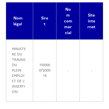
No
m
Site
Nom
Sire
com
inte
légal
t
mer
rnet
cial
MINISTE
RE DU
TRAVAIL
DU
110000
PLEIN
072000
-
-
EMPLOI
14
ET DE L'
INSERTI
ON