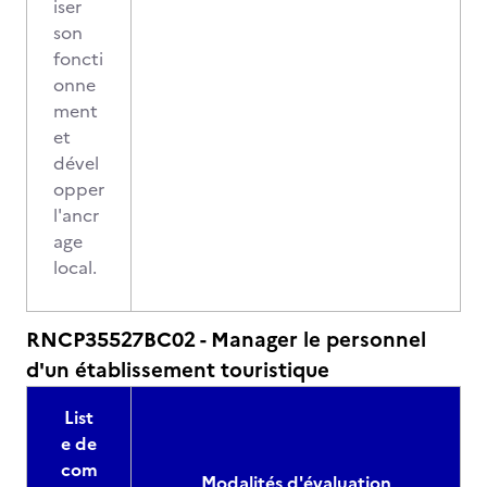
iser
son
foncti
onne
ment
et
dével
opper
l'ancr
age
local.
RNCP35527BC02 - Manager le personnel
d'un établissement touristique
List
e de
com
Modalités d'évaluation