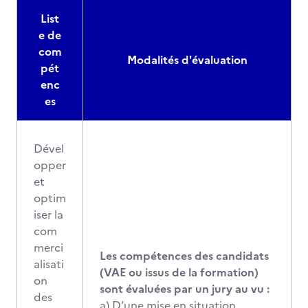
List
e de
com
Modalités d'évaluation
pét
enc
es
Dével
opper
et
optim
iser la
com
merci
Les compétences des candidats
alisati
(VAE ou issus de la formation)
on
sont évaluées par un jury au vu :
des
a) D’une mise en situation