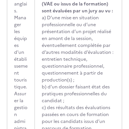
anglai
(VAE ou issus de la formation)
s.
sont évaluées par un jury au vu :
Mana
a) D’une mise en situation
ger
professionnelle ou d’une
les
présentation d’un projet réalisé
équip
en amont de la session,
es
éventuellement complétée par
d'un
d’autres modalités d’évaluation :
établi
entretien technique,
sseme
questionnaire professionnel,
nt
questionnement à partir de
touris
production(s) ;
tique.
b) d’un dossier faisant état des
Assur
pratiques professionnelles du
er la
candidat ;
gestio
c) des résultats des évaluations
n
passées en cours de formation
admi
pour les candidats issus d’un
nistra
parcours de formation.