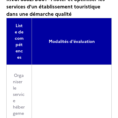
services d'un établissement touristique
dans une démarche qualité
List
e de
com
Modalités d'évaluation
pét
enc
es
Orga
niser
le
servic
e
héber
geme