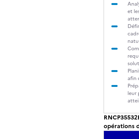
Anal
et l
atte
Défi
cadr
natur
Comp
requ
solu
Plan
afin
Prépa
leur 
attei
RNCP35532BC0
opérations 