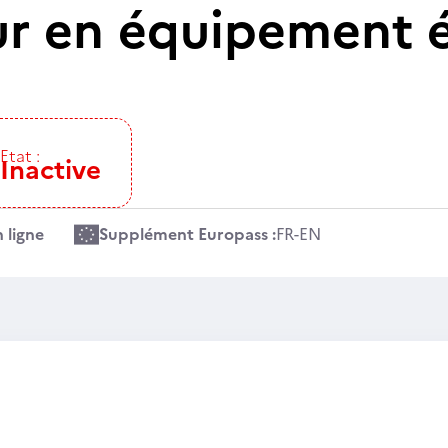
eur en équipement 
Etat :
Inactive
 ligne
Supplément Europass :
FR
-
EN