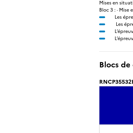
Mises en situat
Bloc 3 : · Mise
Les épre
Les épre
L’épreu
L’épreu
Blocs de
RNCP35532BC0