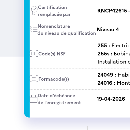
Certification
RNCP42615 
remplacée par
Nomenclature
Niveau 4
du niveau de qualification
255 :
Electri
255s :
Bobina
Code(s) NSF
Installation 
24049 :
Habil
Formacode(s)
24016 :
Mont
Date d’échéance
19-04-2026
de l’enregistrement