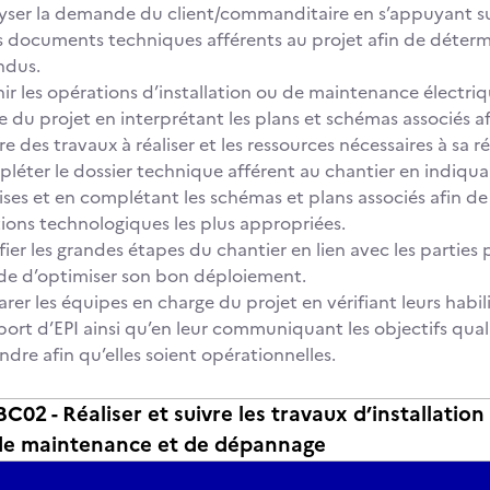
yser la demande du client/commanditaire en s’appuyant sur
es documents techniques afférents au projet afin de déterm
ndus.
nir les opérations d’installation ou de maintenance électri
e du projet en interprétant les plans et schémas associés a
e des travaux à réaliser et les ressources nécessaires à sa ré
léter le dossier technique afférent au chantier en indiqua
ises et en complétant les schémas et plans associés afin de
tions technologiques les plus appropriées.
ifier les grandes étapes du chantier en lien avec les parties
 de d’optimiser son bon déploiement.
rer les équipes en charge du projet en vérifiant leurs habil
port d’EPI ainsi qu’en leur communiquant les objectifs quali
ndre afin qu’elles soient opérationnelles.
2 - Réaliser et suivre les travaux d’installation
de maintenance et de dépannage