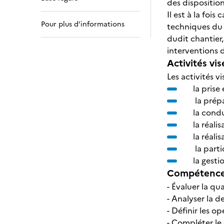
des disposition
Il est à la foi
Pour plus d’informations
techniques du c
dudit chantier,
interventions 
Activités vis
Les activités vi
la pris
la prép
la condu
la réali
la réal
la parti
la gesti
Compétences
- Évaluer la q
- Analyser la
- Définir les o
- Compléter le