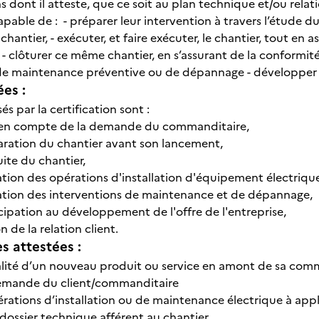
s dont il atteste, que ce soit au plan technique et/ou relat
s capable de : - préparer leur intervention à travers l’étud
hantier, - exécuter, et faire exécuter, le chantier, tout en a
 - clôturer ce même chantier, en s’assurant de la conformité d
de maintenance préventive ou de dépannage - développer l’
ées :
sés par la certification sont :
e en compte de la demande du commanditaire,
aration du chantier avant son lancement,
ite du chantier,
sation des opérations d'installation d'équipement électriqu
isation des interventions de maintenance et de dépannage,
cipation au développement de l'offre de l'entreprise,
on de la relation client.
 attestées :
ualité d’un nouveau produit ou service en amont de sa com
 demande du client/commanditaire
pérations d’installation ou de maintenance électrique à app
 dossier technique afférent au chantier