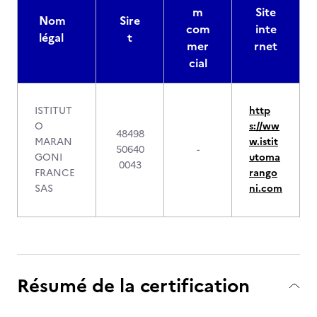
m
Site
Nom
Sire
com
inte
légal
t
mer
rnet
cial
ISTITUT
http
O
s://ww
48498
MARAN
w.istit
50640
-
GONI
utoma
0043
FRANCE
rango
SAS
ni.com
Résumé de la certification