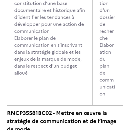
constitution d’une base
tion
documentaire et historique afin
d'un
d’identifier les tendances à
dossier
développer pour une action de
de
communication
recher
Elaborer le plan de
che
communication en s’inscrivant
Elabor
dans la stratégie globale et les
ation
enjeux de la marque de mode,
du
dans le respect d’un budget
plan
alloué
de
comm
unicati
on
RNCP35581BC02 - Mettre en œuvre la
stratégie de communication et de l’image
de mode