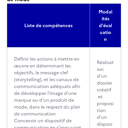
Modal
ités
Liste de compétences
d'éval
uatio
n
Définir les actions à mettre en
Réalisat
œuvre en déterminant les
ion
objectifs, le message clef
d'un
(storytelling), et les canaux de
dossier
communication adéquats afin
créatif
de développer l’image d’une
et
marque ou d’un produit de
proposi
mode, dans le respect du plan
tion
de communication
d'un
Concevoir un dispositif de
disposi
communication en s’appuyant