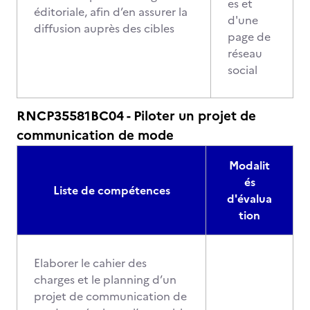
es et
éditoriale, afin d’en assurer la
d'une
diffusion auprès des cibles
page de
réseau
social
RNCP35581BC04 - Piloter un projet de
communication de mode
Modalit
és
Liste de compétences
d'évalua
tion
Elaborer le cahier des
charges et le planning d’un
projet de communication de