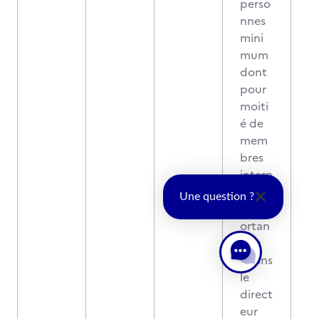
perso
nnes
mini
mum
dont
pour
moiti
é de
mem
bres
intern
es et
Une question ?
comp
ortan
t au
moins
le
direct
eur