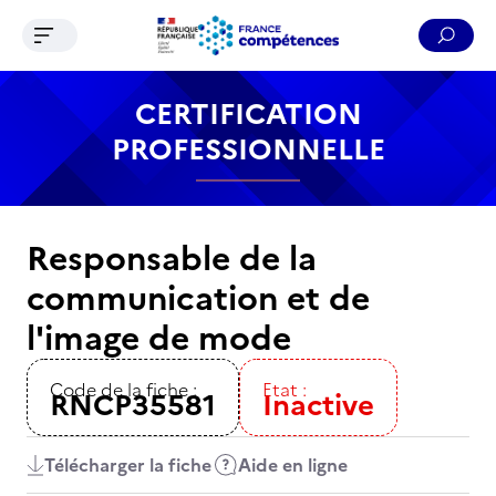
Ouvrir le menu de navigation
Reche
Contenu
Recherche
Menu
Pied de page
CERTIFICATION
PROFESSIONNELLE
Responsable de la
communication et de
l'image de mode
Code de la fiche :
Etat :
RNCP35581
Inactive
Télécharger la fiche
Aide en ligne