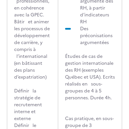
professionnels,
argumenté des
en cohérence
RH, à partir
avec la GPEC.
d’indicateurs
Bâtir et animer
RH
les processus de
Des
développement
préconisations
de carrière, y
argumentées
compris à
l’international
Études de cas de
(en bâtissant
gestion internationale
des plans
des RH (exemples
d’expatriation)
Québec et USA). Ecrits
réalisés en sous-
Définir la
groupes de 4 à 5
stratégie de
personnes. Durée 4h.
recrutement
interne et
externe
Cas pratique, en sous-
Définir le
groupe de 3