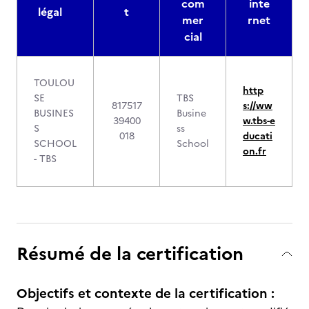
com
inte
légal
t
mer
rnet
cial
TOULOU
http
SE
TBS
817517
s://ww
BUSINES
Busine
39400
w.tbs-e
S
ss
018
ducati
SCHOOL
School
on.fr
- TBS
Résumé de la certification
Objectifs et contexte de la certification :