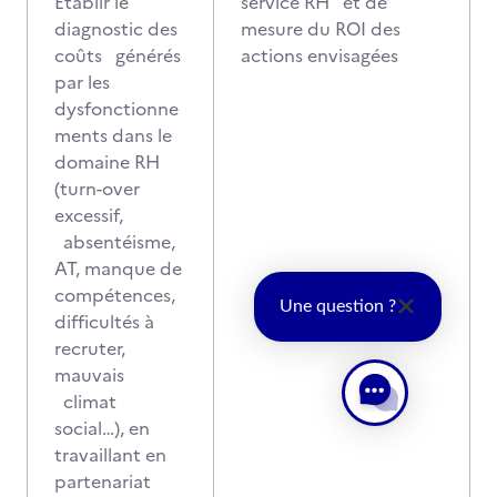
Etablir le
service RH et de
diagnostic des
mesure du ROI des
coûts générés
actions envisagées
par les
dysfonctionne
ments dans le
domaine RH
(turn-over
excessif,
absentéisme,
AT, manque de
compétences,
Une question ?
difficultés à
recruter,
mauvais
climat
social…), en
travaillant en
partenariat