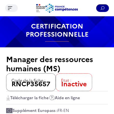
Ouvrir le menu de navigation
Reche
Contenu
Recherche
Menu
Pied de page
CERTIFICATION
PROFESSIONNELLE
Manager des ressources
humaines (MS)
Code de la fiche :
Etat :
RNCP35657
Inactive
Télécharger la fiche
Aide en ligne
Supplément Europass :
FR
-
EN