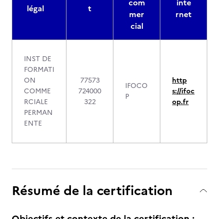
com
inte
légal
t
mer
rnet
cial
INST DE
FORMATI
ON
77573
http
IFOCO
COMME
724000
s://ifoc
P
RCIALE
322
op.fr
PERMAN
ENTE
Résumé de la certification
Objectifs et contexte de la certification :