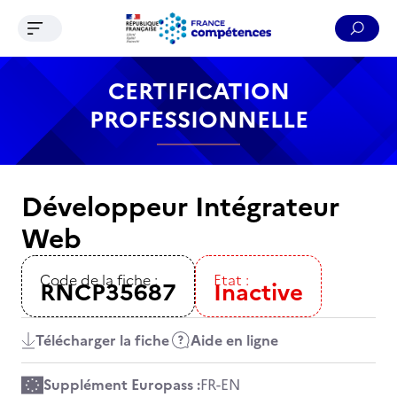
Ouvrir le menu de navigation
Reche
Contenu
Recherche
Menu
Pied de page
CERTIFICATION
PROFESSIONNELLE
Développeur Intégrateur
Web
Code de la fiche :
Etat :
RNCP35687
Inactive
Télécharger la fiche
Aide en ligne
Supplément Europass :
FR
-
EN