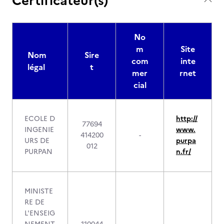
Certificateur(s)
No
m
Site
Nom
Sire
com
inte
légal
t
mer
rnet
cial
ECOLE D
http://
77694
INGENIE
www.
414200
-
URS DE
purpa
012
PURPAN
n.fr/
MINISTE
RE DE
L'ENSEIG