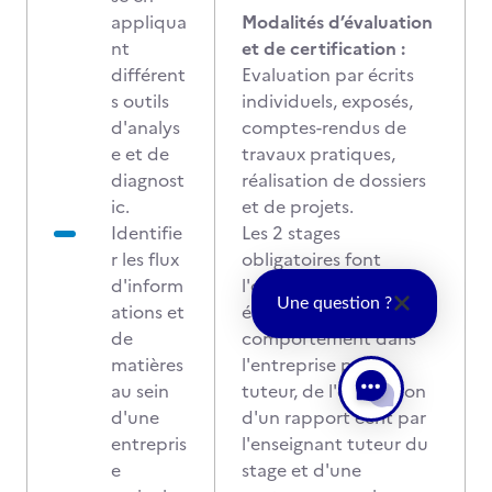
appliqua
Modalités d’évaluation
nt
et de certification :
différent
Evaluation par écrits
s outils
individuels, exposés,
d'analys
comptes-rendus de
e et de
travaux pratiques,
diagnost
réalisation de dossiers
ic.
et de projets.
Identifie
Les 2 stages
r les flux
obligatoires font
d'inform
l'objet d'une
Une question ?
ations et
évaluation du
de
comportement dans
matières
l'entreprise par le
au sein
tuteur, de l'évaluation
d'une
d'un rapport écrit par
entrepris
l'enseignant tuteur du
e
stage et d'une