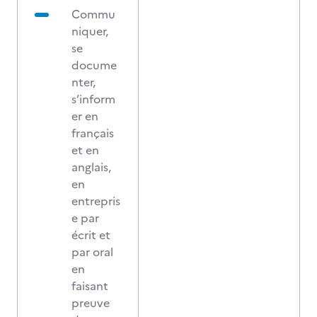
Commu
niquer,
se
docume
nter,
s’inform
er en
français
et en
anglais,
en
entrepris
e par
écrit et
par oral
en
faisant
preuve