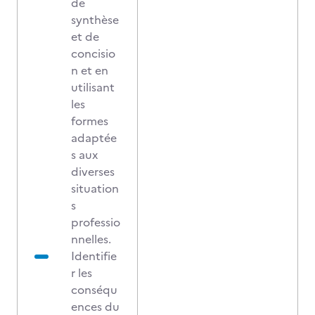
de
synthèse
et de
concisio
n et en
utilisant
les
formes
adaptée
s aux
diverses
situation
s
professio
nnelles.
Identifie
r les
conséqu
ences du