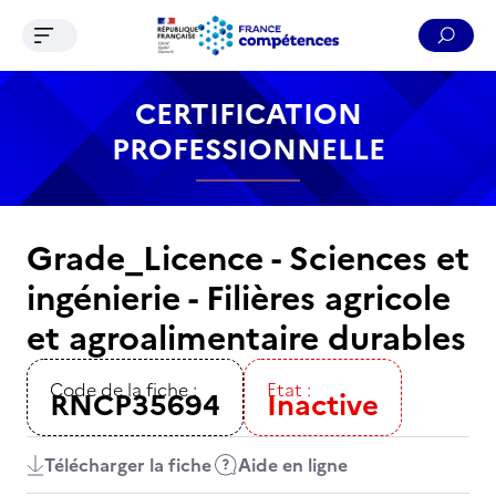
Ouvrir le menu de navigation
Reche
Contenu
Recherche
Menu
Pied de page
CERTIFICATION
PROFESSIONNELLE
Grade_Licence - Sciences et
ingénierie - Filières agricole
et agroalimentaire durables
Code de la fiche :
Etat :
RNCP35694
Inactive
Télécharger la fiche
Aide en ligne