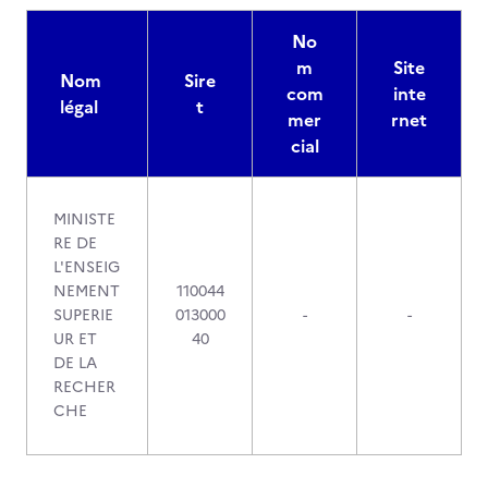
No
m
Site
Nom
Sire
com
inte
légal
t
mer
rnet
cial
MINISTE
RE DE
L'ENSEIG
NEMENT
110044
SUPERIE
013000
-
-
UR ET
40
DE LA
RECHER
CHE