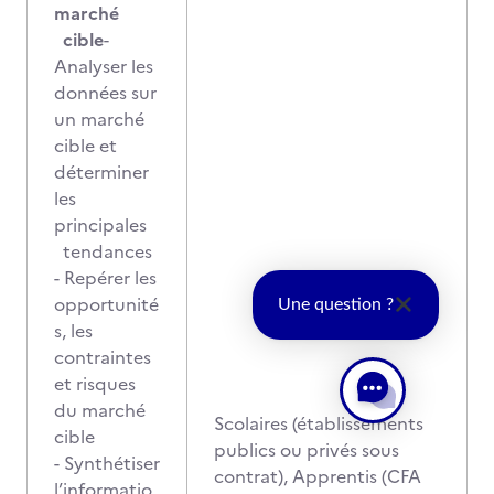
marché
cible
-
Analyser les
données sur
un marché
cible et
déterminer
les
principales
tendances
- Repérer les
opportunité
Une question ?
s, les
contraintes
et risques
du marché
Scolaires (établissements
cible
publics ou privés sous
- Synthétiser
contrat), Apprentis (CFA
l’informatio