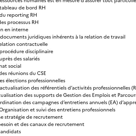
ressources humaines est en mesure d’assurer tout particuliè
 tableau de bord RH
 du reporting RH
 des processus RH
n en interne
documents juridiques inhérents à la relation de travail
relation contractuelle
procédure disciplinaire
uprès des salariés
mat social
des réunions du CSE
es élections professionnelles
actualisation des référentiels d’activités professionnelle
tualisation des supports de Gestion des Emplois et Parcour
ordination des campagnes d’entretiens annuels (EA) d’app
rganisation et suivi des entretiens professionnels
ne stratégie de recrutement
besoin et des canaux de recrutement
candidats