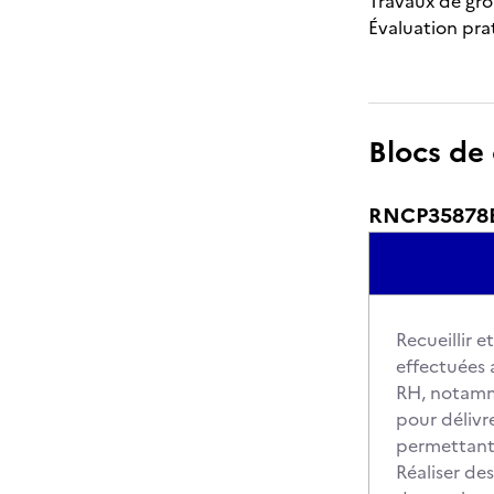
Travaux de gr
Évaluation pra
Blocs de
RNCP35878BC0
Recueillir 
effectuées 
RH, notamme
pour délivr
permettan
Réaliser de