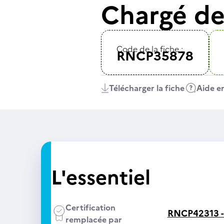
Chargé de
Code de la fiche :
RNCP35878
Télécharger la fiche
Aide en
L'essentiel
Certification
RNCP42313 
remplacée par