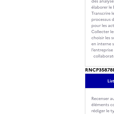
des analyse
élaborer l
Transcrire 
processus d
pour les a
Collecter l
choisir le
en interne 
l’entreprise
collabor
RNCP35878BC0
Lis
Recenser au
éléments co
rédiger le t