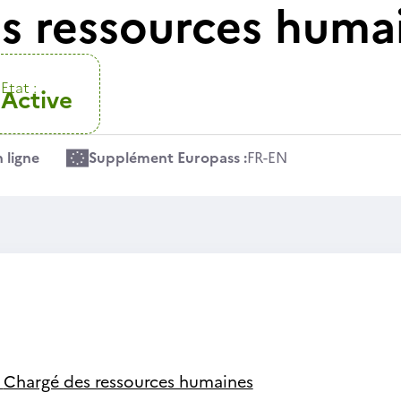
s ressources huma
Etat :
Active
 ligne
Supplément Europass :
FR
-
EN
-
Chargé des ressources humaines