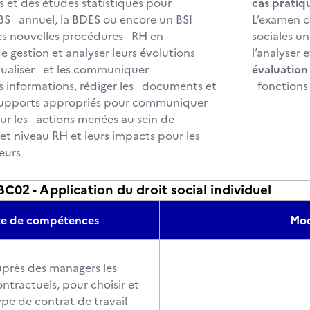
s et des études statistiques pour
cas pratiq
e BS annuel, la BDES ou encore un BSI
L’examen co
les nouvelles procédures RH en
sociales un
e gestion et analyser leurs évolutions
l’analyser
ctualiser et les communiquer
évaluation 
es informations, rédiger les documents et
fonctions
s supports appropriés pour communiquer
sur les actions menées au sein de
 et niveau RH et leurs impacts pour les
ateurs
2 - Application du droit social individuel
te de compétences
Mod
près des managers les
ntractuels, pour choisir et
ype de contrat de travail