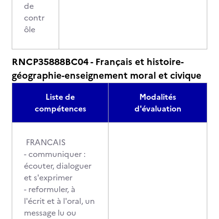
de
contr
ôle
RNCP35888BC04 - Français et histoire-
géographie-enseignement moral et civique
Liste de
Modalités
compétences
d'évaluation
FRANCAIS
- communiquer :
écouter, dialoguer
et s'exprimer
- reformuler, à
l'écrit et à l'oral, un
message lu ou