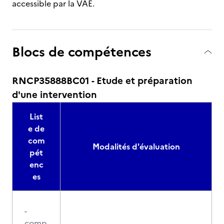
accessible par la VAE.
Blocs de compétences
RNCP35888BC01 - Etude et préparation
d'une intervention
List
e de
com
Modalités d'évaluation
pét
enc
es
-
comp