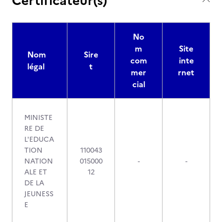
Certificateur(s)
No
m
Site
Nom
Sire
com
inte
légal
t
mer
rnet
cial
MINISTE
RE DE
L'EDUCA
TION
110043
NATION
015000
-
-
ALE ET
12
DE LA
JEUNESS
E