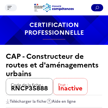
Ouvrir le menu de navigation
Reche
Contenu
Recherche
Menu
Pied de page
CERTIFICATION
PROFESSIONNELLE
CAP - Constructeur de
routes et d'aménagements
urbains
Code de la fiche :
Etat :
RNCP35888
Inactive
Télécharger la fiche
Aide en ligne