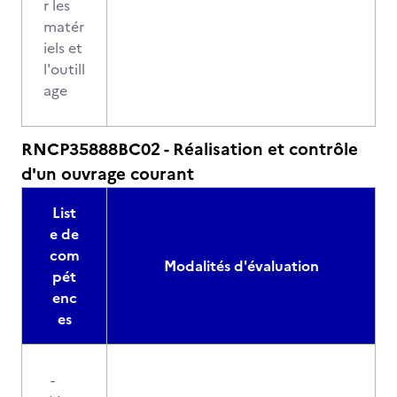
r les
matér
iels et
l'outill
age
RNCP35888BC02 - Réalisation et contrôle
d'un ouvrage courant
List
e de
com
Modalités d'évaluation
pét
enc
es
-