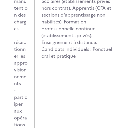
manu
Scolaires (établissements privés
tentio
hors contrat). Apprentis (CFA et
n des
sections d'apprentissage non
charg
habilités). Formation
es
professionnelle continue
-
(établissements privés).
récep
Enseignement à distance.
tionn
Candidats individuels : Ponctuel
er les
oral et pratique
appro
vision
neme
nts
-
partic
iper
aux
opéra
tions