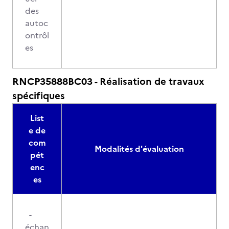
des
autoc
ontrôl
es
RNCP35888BC03 - Réalisation de travaux
spécifiques
List
e de
com
Modalités d'évaluation
pét
enc
es
-
échan