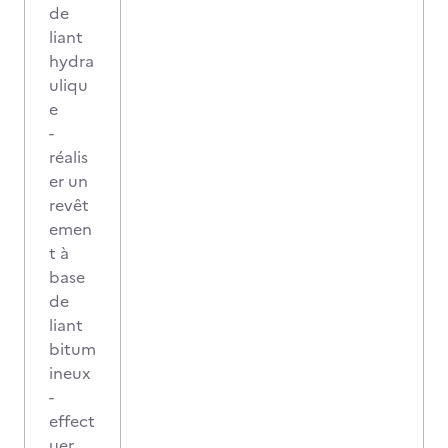
de
liant
hydra
uliqu
e
-
réalis
er un
revêt
emen
t à
base
de
liant
bitum
ineux
-
effect
uer