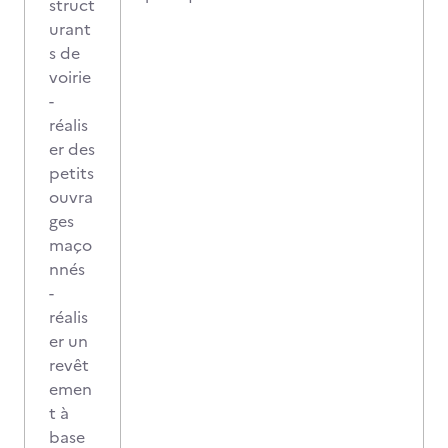
struct
urant
s de
voirie
-
réalis
er des
petits
ouvra
ges
maço
nnés
-
réalis
er un
revêt
emen
t à
base