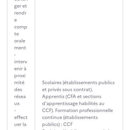
ger et
rendr
e
comp
te
orale
ment
-
interv
enir à
proxi
mité
Scolaires (établissements publics
des
et privés sous contrat).
résea
Apprentis (CFA et sections
ux
d'apprentissage habilités au
-
CCF). Formation professionnelle
effect
continue (établissements
uer la
publics) : CCF