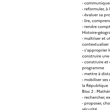
- communiquer 
- reformuler, à
- évaluer sa pr
- lire, compren
- rendre compte
Histoire-géogr
- maîtriser et 
contextualiser
- s'approprier 
construire une
- construire e
programme
- mettre à dis
- mobiliser ses
la République
Bloc 2 : Mathé
- rechercher, e
- proposer, ch
sécurité