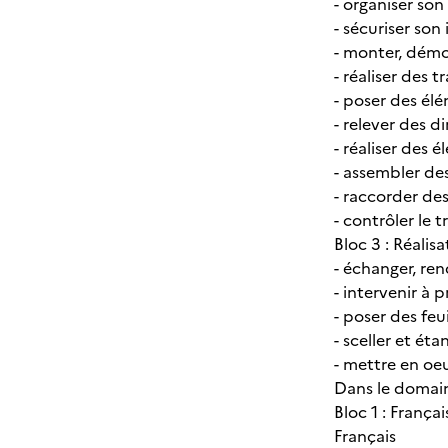
- organiser son
- sécuriser son
- monter, démo
- réaliser des t
- poser des él
- relever des 
- réaliser des 
- assembler de
- raccorder de
- contrôler le tr
Bloc 3 : Réalis
- échanger, re
- intervenir à 
- poser des feu
- sceller et ét
- mettre en o
Dans le domai
Bloc 1 : França
Français