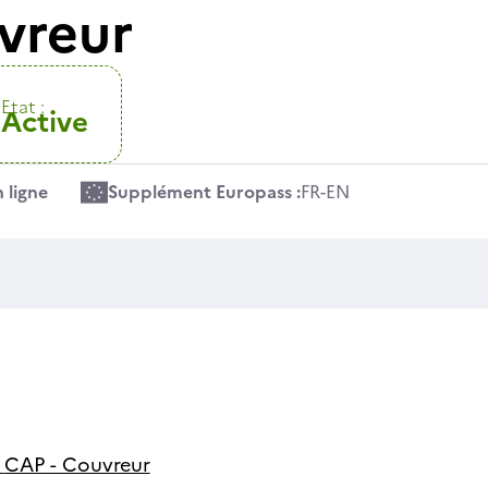
vreur
Etat :
Active
 ligne
Supplément Europass :
FR
-
EN
-
CAP - Couvreur