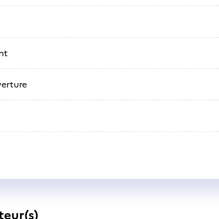
nt
erture
teur(s)