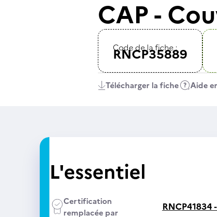
CAP - Cou
Code de la fiche :
RNCP35889
Télécharger la fiche
Aide en
L'essentiel
Certification
RNCP41834 
remplacée par