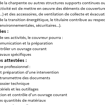
de la charpente ou autres structures supports continues ou
activité est de mettre en oeuvre des éléments de couvertur
s...) et des accessoires, de ventilation de collecte et évacua
e la transition énergétique, le titulaire contribue au resp
environnementales, sécuritaires...).
ées :
e ses activités, le couvreur pourra :
ommunication et la préparation
ontrôler un ouvrage courant
travaux spécifiques
 attestées :
e professionnel :
 et préparation d'une intervention
t transmettre des documents
ossier technique
tériels et les outillages
ation et contrôle d'un ouvrage courant
es quantités de matériaux