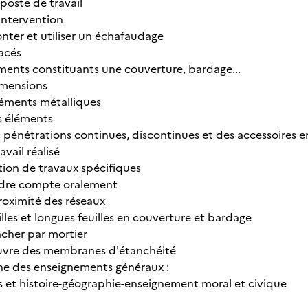
 poste de travail
 intervention
nter et utiliser un échafaudage
racés
éments constituants une couverture, bardage...
dimensions
éléments métalliques
s éléments
s pénétrations continues, discontinues et des accessoires 
avail réalisé
ation de travaux spécifiques
ndre compte oralement
proximité des réseaux
illes et longues feuilles en couverture et bardage
ancher par mortier
euvre des membranes d'étanchéité
ne des enseignements généraux :
is et histoire-géographie-enseignement moral et civique