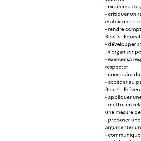
- expérimenter,
- critiquer un
établir une co
- rendre compte
Bloc 3 : Educa
- développer s
- s'organiser p
- exercer sa re
respecter
- construire d
- accéder au pa
Bloc 4 : Préve
- appliquer un
- mettre en re
une mesure de
- proposer une
argumenter un
- communiquer à