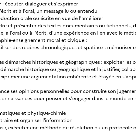
: écouter, dialoguer et s'exprimer
 l'écrit et à l'oral, un message lu ou entendu
oduction orale ou écrite en vue de l'améliorer
dre et présenter des textes documentaires ou fictionnels, de
, à l'oral ou à l'écrit, d'une expérience en lien avec le méti
aphie-enseignement moral et civique :
utiliser des repères chronologiques et spatiaux : mémoriser et
les démarches historiques et géographiques : exploiter les o
 démarche historique ou géographique et la justifier, colla
t exprimer une argumentation cohérente et étayée en s'appu
tance ses opinions personnelles pour construire son jugeme
 connaissances pour penser et s'engager dans le monde en s'
matiques et physique-chimie
xtraire et organiser l'information
oisir, exécuter une méthode de résolution ou un protocole o