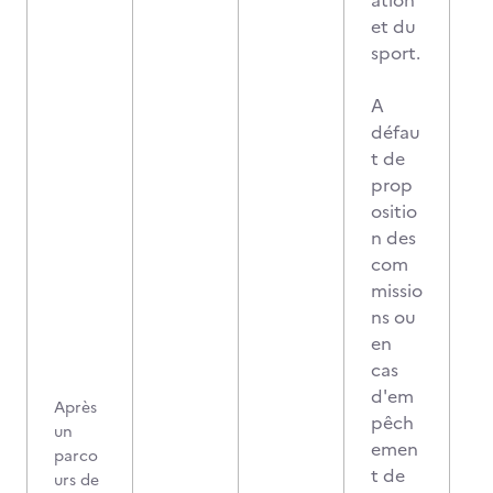
ation
et du
sport.
A
défau
t de
prop
ositio
n des
com
missio
ns ou
en
cas
d'em
Après
pêch
un
emen
parco
t de
urs de