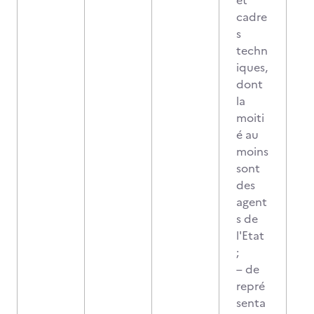
et
cadre
s
techn
iques,
dont
la
moiti
é au
moins
sont
des
agent
s de
l'Etat
;
– de
repré
senta