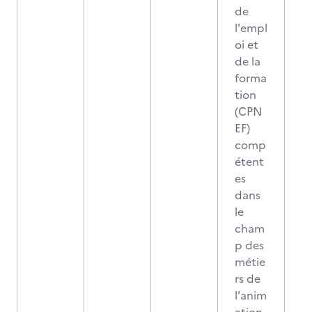
de
l'empl
oi et
de la
forma
tion
(CPN
EF)
comp
étent
es
dans
le
cham
p des
métie
rs de
l'anim