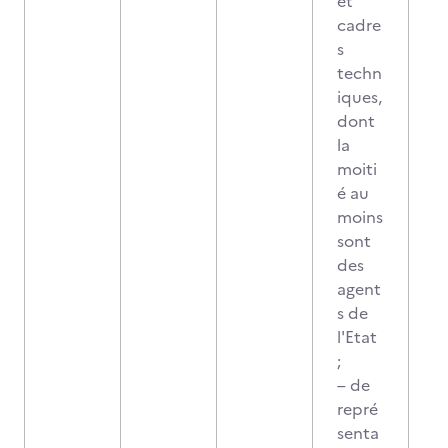
et
cadre
s
techn
iques,
dont
la
moiti
é au
moins
sont
des
agent
s de
l'Etat
;
– de
repré
senta