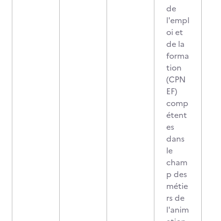
de
l'empl
oi et
de la
forma
tion
(CPN
EF)
comp
étent
es
dans
le
cham
p des
métie
rs de
l'anim