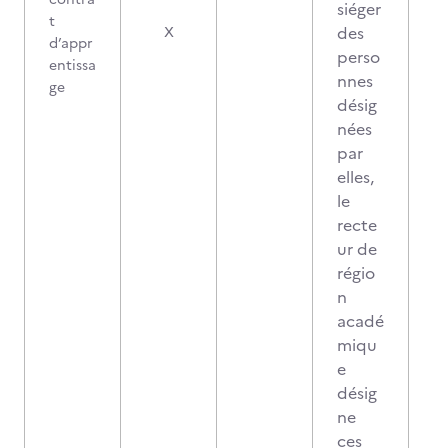
siéger
t
des
X
d’appr
perso
entissa
nnes
ge
désig
nées
par
elles,
le
recte
ur de
régio
n
acadé
miqu
e
désig
ne
ces