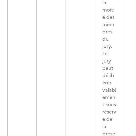
la
moiti
é des
mem
bres
du
jury.
Le
jury
peut
délib
érer
valabl
emen
t sous
réserv
e de
la
prése