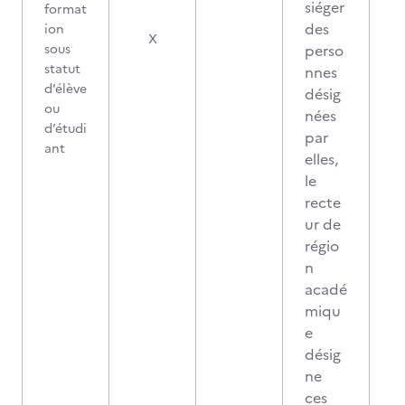
siéger
format
des
ion
X
sous
perso
statut
nnes
d’élève
désig
ou
nées
d’étudi
par
ant
elles,
le
recte
ur de
régio
n
acadé
miqu
e
désig
ne
ces