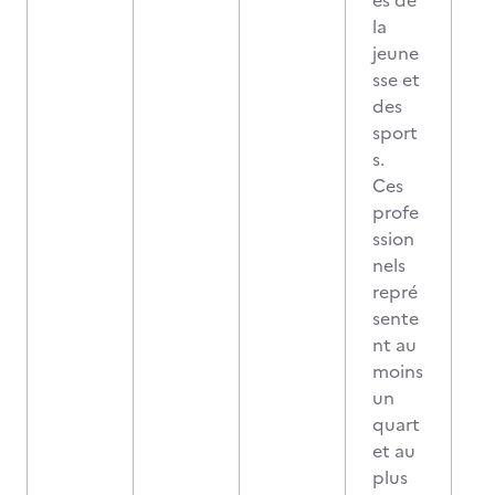
és de
la
jeune
sse et
des
sport
s.
Ces
profe
ssion
nels
repré
sente
nt au
moins
un
quart
et au
plus