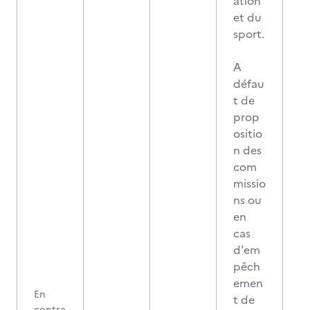
ation
et du
sport.
A
défau
t de
prop
ositio
n des
com
missio
ns ou
en
cas
d'em
pêch
emen
En
t de
contra