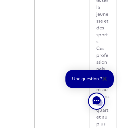
és de
la
jeune
sse et
des
sport
s.
Ces
profe
ssion
nels
repré
Une question ?
sente
nt au
moins
un
quart
et au
plus