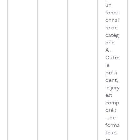
un
foncti
onnai
re de
catég
orie
A.
Outre
le
prési
dent,
le jury
est
comp
osé :
– de
forma
teurs