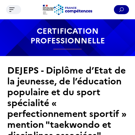
Ouvrir le menu de navigation
Reche
Contenu
Recherche
Menu
Pied de page
CERTIFICATION
PROFESSIONNELLE
DEJEPS - Diplôme d’Etat de
la jeunesse, de l’éducation
populaire et du sport
spécialité «
perfectionnement sportif »
mention "taekwondo et