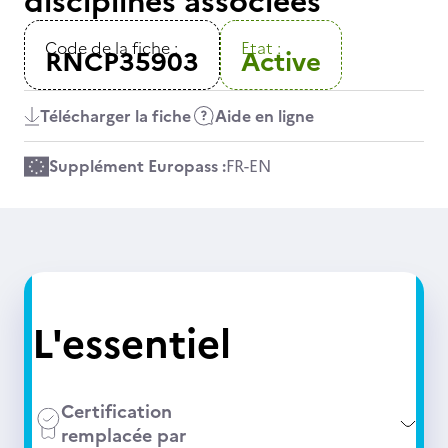
disciplines associées"
Code de la fiche :
Etat :
RNCP35903
Active
Télécharger la fiche
Aide en ligne
Supplément Europass :
FR
-
EN
L'essentiel
Certification
remplacée par