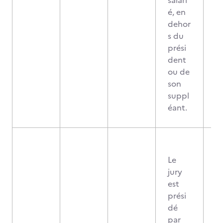
salari
é, en
dehor
s du
prési
dent
ou de
son
suppl
éant.
Le
jury
est
prési
dé
par