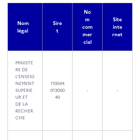
No
m
Site
Nom
Sire
com
inte
légal
t
mer
rnet
cial
MINISTE
RE DE
L'ENSEIG
NEMENT
110044
SUPERIE
013000
-
-
UR ET
40
DE LA
RECHER
CHE