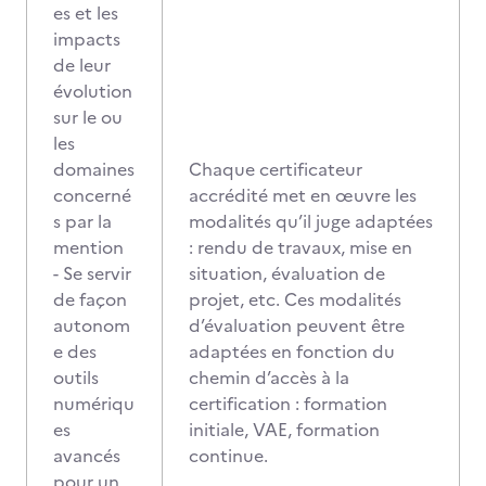
es et les
impacts
de leur
évolution
sur le ou
les
domaines
Chaque certificateur
concerné
accrédité met en œuvre les
s par la
modalités qu’il juge adaptées
mention
: rendu de travaux, mise en
- Se servir
situation, évaluation de
de façon
projet, etc. Ces modalités
autonom
d’évaluation peuvent être
e des
adaptées en fonction du
outils
chemin d’accès à la
numériqu
certification : formation
es
initiale, VAE, formation
avancés
continue.
pour un