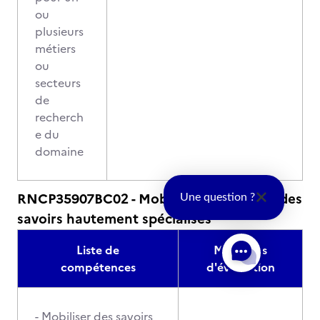
ou
plusieurs
métiers
ou
secteurs
de
recherch
e du
domaine
RNCP35907BC02 - Mobiliser et produire des
Une question ?
savoirs hautement spécialisés
Liste de
Modalités
compétences
d'évaluation
- Mobiliser des savoirs