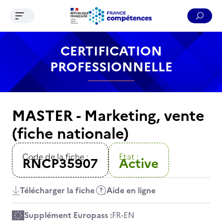
Ouvrir le menu de navigation
Reche
Contenu
Recherche
Menu
Pied de page
CERTIFICATION
PROFESSIONNELLE
MASTER - Marketing, vente
(fiche nationale)
Code de la fiche :
Etat :
RNCP35907
Active
Télécharger la fiche
Aide en ligne
Supplément Europass :
FR
-
EN