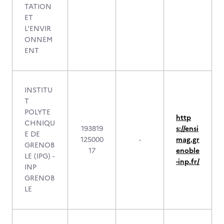
TATION
ET
L'ENVIR
ONNEM
ENT
INSTITU
T
POLYTE
http
CHNIQU
193819
s://ensi
E DE
125000
-
mag.gr
GRENOB
17
enoble
LE (IPG) -
-inp.fr/
INP
GRENOB
LE