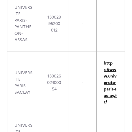
UNIVERS
ITE
130029
PARIS-
95200
-
-
PANTHE
012
ON-
ASSAS
http
s://ww
UNIVERS
130026
w.univ
ITE
024000
-
ersite-
PARIS-
54
paris-s
SACLAY
aclay.f
r/
UNIVERS
ITE