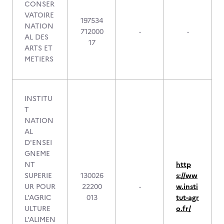
CONSER
VATOIRE
197534
NATION
712000
-
-
AL DES
17
ARTS ET
METIERS
INSTITU
T
NATION
AL
D'ENSEI
GNEME
NT
http
SUPERIE
130026
s://ww
UR POUR
22200
-
w.insti
L'AGRIC
013
tut-agr
ULTURE
o.fr/
L'ALIMEN