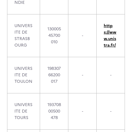
NDIE
UNIVERS
http
130005
ITE DE
s://ww
45700
-
STRASB
w.unis
010
OURG
tra.fr/
UNIVERS
198307
ITE DE
66200
-
-
TOULON
017
UNIVERS
193708
ITE DE
00500
-
-
TOURS
478