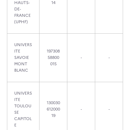
HAUTS-
14
DE-
FRANCE
(UPHF)
UNIVERS
ITE
197308
SAVOIE
58800
-
-
MONT
015
BLANC
UNIVERS
ITE
130030
TOULOU
612000
-
-
SE
19
CAPITOL
E