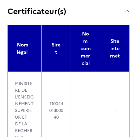
Certificateur(s)
No
m
Site
Nom
Sire
com
inte
légal
t
mer
rnet
cial
MINISTE
RE DE
L'ENSEIG
NEMENT
110044
SUPERIE
013000
-
-
UR ET
40
DE LA
RECHER