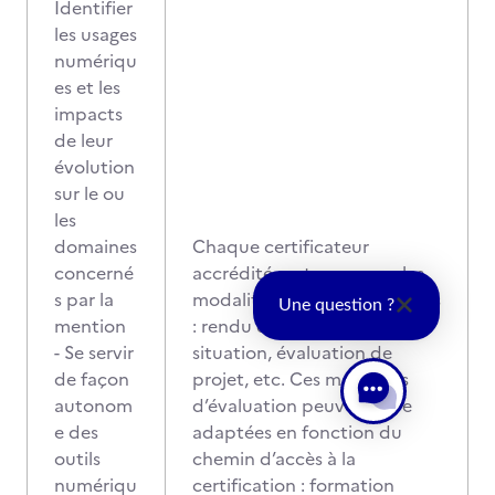
Identifier
les usages
numériqu
es et les
impacts
de leur
évolution
sur le ou
les
domaines
Chaque certificateur
concerné
accrédité met en œuvre les
s par la
modalités qu’il juge adaptées
Une question ?
mention
: rendu de travaux, mise en
- Se servir
situation, évaluation de
de façon
projet, etc. Ces modalités
autonom
d’évaluation peuvent être
e des
adaptées en fonction du
outils
chemin d’accès à la
numériqu
certification : formation