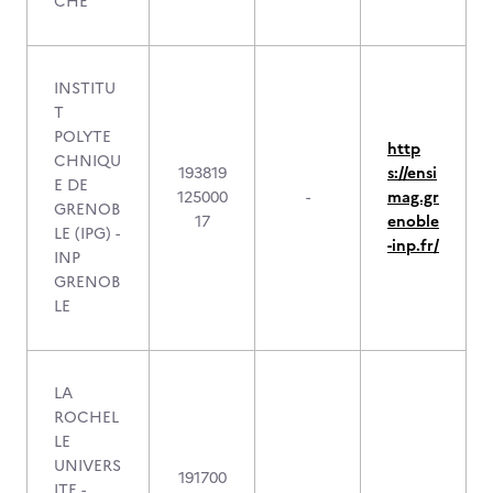
CHE
INSTITU
T
POLYTE
http
CHNIQU
193819
s://ensi
E DE
125000
-
mag.gr
GRENOB
17
enoble
LE (IPG) -
-inp.fr/
INP
GRENOB
LE
LA
ROCHEL
LE
UNIVERS
191700
ITE -