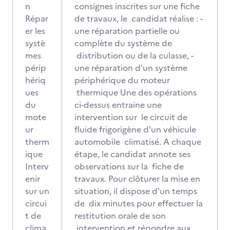
n
consignes inscrites sur une fiche
Répar
de travaux, le candidat réalise : -
er les
une réparation partielle ou
systè
complète du système de
mes
distribution ou de la culasse, -
périp
une réparation d'un système
hériq
périphérique du moteur
ues
thermique Une des opérations
du
ci-dessus entraine une
mote
intervention sur le circuit de
ur
fluide frigorigène d'un véhicule
therm
automobile climatisé. A chaque
ique
étape, le candidat annote ses
Interv
observations sur la fiche de
enir
travaux. Pour clôturer la mise en
sur un
situation, il dispose d'un temps
circui
de dix minutes pour effectuer la
t de
restitution orale de son
clima
intervention et répondre aux