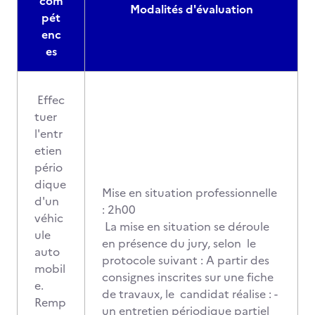
com
Modalités d'évaluation
pét
enc
es
Effec
tuer
l'entr
etien
pério
dique
Mise en situation professionnelle
d'un
: 2h00
véhic
La mise en situation se déroule
ule
en présence du jury, selon le
auto
protocole suivant : A partir des
mobil
consignes inscrites sur une fiche
e.
de travaux, le candidat réalise : -
Remp
un entretien périodique partiel