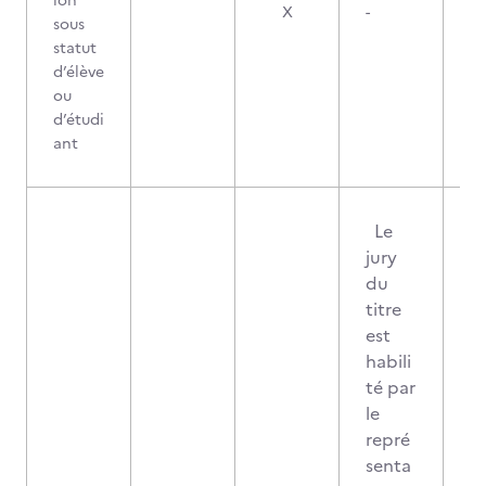
ion
X
-
sous
statut
d’élève
ou
d’étudi
ant
Le
jury
du
titre
est
habili
té par
le
repré
senta