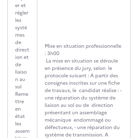
er et
régler
les
systè
mes
de
Mise en situation professionnelle
direct
: 3h00
ion et
La mise en situation se déroule
de
en présence du jury, selon le
liaiso
protocole suivant : A partir des
n au
consignes inscrites sur une fiche
sol
de travaux, le candidat réalise : -
Reme
une réparation du système de
ttre
liaison au sol ou de direction
en
présentant un assemblage
état
mécanique endommagé ou
les
défectueux, - une réparation du
assem
système de transmission. A