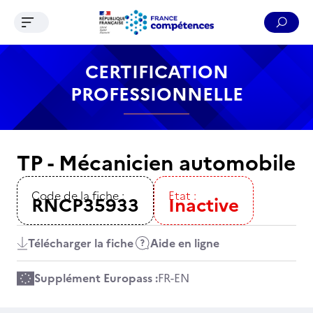
Ouvrir le menu de navigation
Reche
Contenu
Recherche
Menu
Pied de page
CERTIFICATION
PROFESSIONNELLE
TP - Mécanicien automobile
Code de la fiche :
Etat :
RNCP35933
Inactive
Télécharger la fiche
Aide en ligne
Supplément Europass :
FR
-
EN