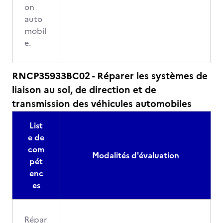
on
auto
mobil
e.
RNCP35933BC02 - Réparer les systèmes de
liaison au sol, de direction et de
transmission des véhicules automobiles
List
e de
com
Modalités d'évaluation
pét
enc
es
Répar