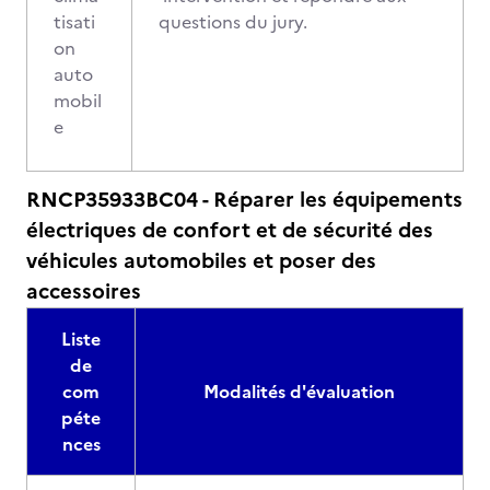
tisati
questions du jury.
on
auto
mobil
e
RNCP35933BC04 - Réparer les équipements
électriques de confort et de sécurité des
véhicules automobiles et poser des
accessoires
Liste
de
com
Modalités d'évaluation
péte
nces