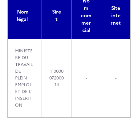
No
m
Site
Nom
Sire
com
inte
légal
t
mer
rnet
cial
MINISTE
RE DU
TRAVAIL
DU
110000
PLEIN
072000
-
-
EMPLOI
14
ET DE L'
INSERTI
ON