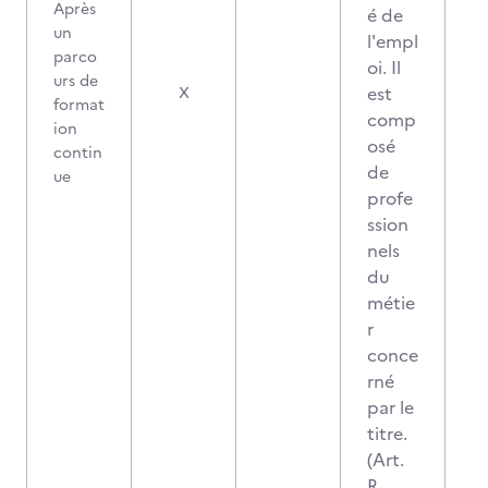
Après
é de
un
l'empl
parco
oi. Il
urs de
est
X
format
comp
ion
osé
contin
de
ue
profe
ssion
nels
du
métie
r
conce
rné
par le
titre.
(Art.
R