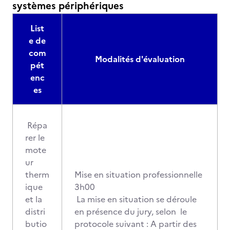
systèmes périphériques
List
e de
com
Modalités d'évaluation
pét
enc
es
Répa
rer le
mote
ur
therm
Mise en situation professionnelle
ique
3h00
et la
La mise en situation se déroule
distri
en présence du jury, selon le
butio
protocole suivant : A partir des