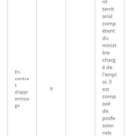
nt
territ
orial
comp
étent
du
minist
ère
charg
é de
En
l'empl
contra
oi. Il
t
est
X
d’appr
comp
entissa
osé
ge
de
profe
ssion
nels