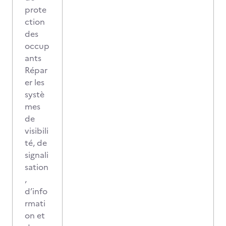
prote
ction
des
occup
ants
Répar
er les
systè
mes
de
visibili
té, de
signali
sation
,
d’info
rmati
on et