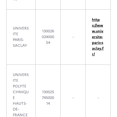
http
s://ww
UNIVERS
130026
w.univ
ITE
024000
-
ersite-
PARIS-
54
paris-s
SACLAY
aclay.f
r/
UNIVERS
ITE
POLYTE
CHNIQU
130025
E
745000
-
-
HAUTS-
14
DE-
FRANCE