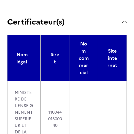
Certificateur(s)
No
m
Site
Nom
Sire
com
inte
légal
t
mer
rnet
cial
MINISTE
RE DE
L'ENSEIG
NEMENT
110044
SUPERIE
013000
-
-
UR ET
40
DE LA