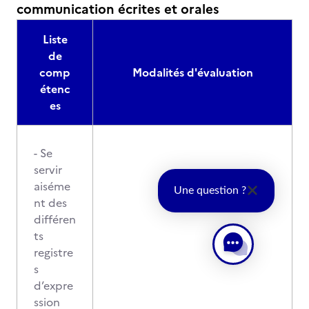
communication écrites et orales
Liste
de
comp
Modalités d'évaluation
étenc
es
- Se
servir
aiséme
Une question ?
nt des
différen
ts
registre
s
d’expre
ssion