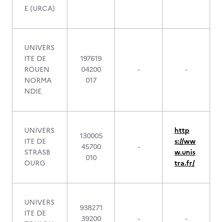
E (URCA)
UNIVERS
ITE DE
197619
ROUEN
04200
-
-
NORMA
017
NDIE
UNIVERS
http
130005
ITE DE
s://ww
45700
-
STRASB
w.unis
010
OURG
tra.fr/
UNIVERS
938271
ITE DE
39200
-
-