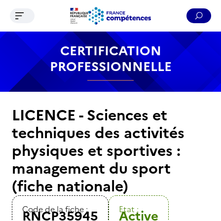
Ouvrir le menu de navigation
Reche
Contenu
Recherche
Menu
Pied de page
CERTIFICATION
PROFESSIONNELLE
LICENCE - Sciences et
techniques des activités
physiques et sportives :
management du sport
(fiche nationale)
Code de la fiche :
Etat :
RNCP35945
Active