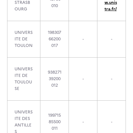
STRASB
w.unis
010
OURG
tra.fr/
UNIVERS
198307
ITE DE
66200
-
-
TOULON
017
UNIVERS
938271
ITE DE
39200
-
-
TOULOU
012
SE
UNIVERS
199715
ITE DES
85500
-
-
ANTILLE
011
S