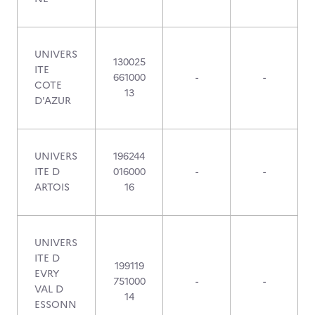
UNIVERS
130025
ITE
661000
-
-
COTE
13
D'AZUR
UNIVERS
196244
ITE D
016000
-
-
ARTOIS
16
UNIVERS
ITE D
199119
EVRY
751000
-
-
VAL D
14
ESSONN