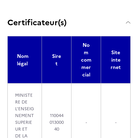
Certificateur(s)
No
m
Site
Nom
Sire
com
inte
légal
t
mer
rnet
cial
MINISTE
RE DE
L'ENSEIG
NEMENT
110044
SUPERIE
013000
-
-
UR ET
40
DE LA