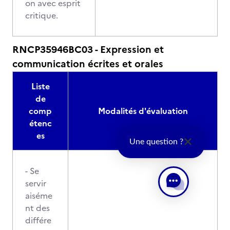
on avec esprit
critique.
RNCP35946BC03 - Expression et
communication écrites et orales
Liste
de
comp
Modalités d'évaluation
étenc
es
Une question ?
- Se
servir
aiséme
nt des
différe