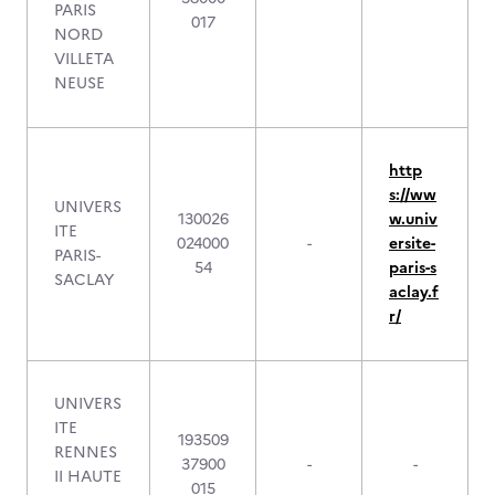
PARIS
017
NORD
VILLETA
NEUSE
http
s://ww
UNIVERS
130026
w.univ
ITE
024000
-
ersite-
PARIS-
54
paris-s
SACLAY
aclay.f
r/
UNIVERS
ITE
193509
RENNES
37900
-
-
II HAUTE
015