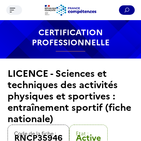
Ouvrir le menu de navigation
Reche
Contenu
Recherche
Menu
Pied de page
CERTIFICATION
PROFESSIONNELLE
LICENCE - Sciences et
techniques des activités
physiques et sportives :
entraînement sportif (fiche
nationale)
Code de la fiche :
Etat :
RNCP35946
Active