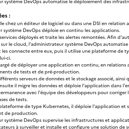
ur système DevOps automatise le déploiement des infrastru
ées :
ille chez un éditeur de logiciel ou dans une DSI en relation
ur système DevOps déploie en continu les applications.
s services déployés et traite les alertes remontées. Afin d'
 sur le cloud, l'administrateur système DevOps automatise la
t les connecte entre eux, puis il utilise une plateforme de
ui-ci.
hargé de déployer une application en continu, en relations 
ents de tests et de pré-production.
différents serveurs de données et le stockage associé, ainsi 
Ensuite il migre les données et déploie l'application dans 
permanence avec l'équipe des développeurs pour corriger 
ses de tests.
plateforme de type Kubernetes, il déploie l'application et s
nt de production.
r système DevOps supervise les infrastructures et applicatio
icateurs à surveiller et installe et configure une solution de 