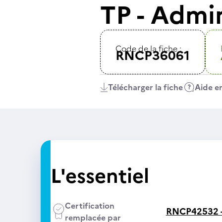
TP - Admi
Code de la fiche :
RNCP36061
Télécharger la fiche
Aide en
L'essentiel
Certification
RNCP42532 
remplacée par