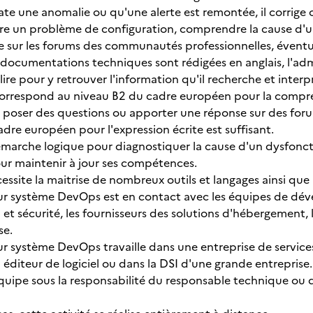
ate une anomalie ou qu'une alerte est remontée, il corrige o
re un problème de configuration, comprendre la cause d'u
nge sur les forums des communautés professionnelles, éventu
 documentations techniques sont rédigées en anglais, l'ad
lire pour y retrouver l'information qu'il recherche et inter
orrespond au niveau B2 du cadre européen pour la compré
s poser des questions ou apporter une réponse sur des forum
dre européen pour l'expression écrite est suffisant.
 démarche logique pour diagnostiquer la cause d'un dysfonct
pour maintenir à jour ses compétences.
essite la maitrise de nombreux outils et langages ainsi qu
ur système DevOps est en contact avec les équipes de dév
 et sécurité, les fournisseurs des solutions d'hébergement
se.
ur système DevOps travaille dans une entreprise de servic
éditeur de logiciel ou dans la DSI d'une grande entreprise.
n équipe sous la responsabilité du responsable technique ou