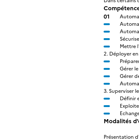
Dans certains c
Compétences
Automat
Automati
Automat
Sécurise
Mettre l
2. Déployer en
Prépare
Gérer l
Gérer d
Automat
3. Superviser l
Définir 
Exploite
Echange
Modalités d'
Présentation d'