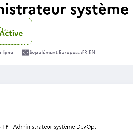
nistrateur systèm
Etat :
Active
 ligne
Supplément Europass :
FR
-
EN
-
TP - Administrateur système DevOps