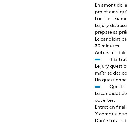
En amont de la
projet ainsi q
Lors de l’exame
Le jury dispos
prépare sa pré
Le candidat pr
30 minutes.
Autres modalit
 Entret
Le jury questio
maîtrise des c
Un questionnem
Questio
Le candidat ét
ouvertes.
Entretien final
Y compris le t
Durée totale d