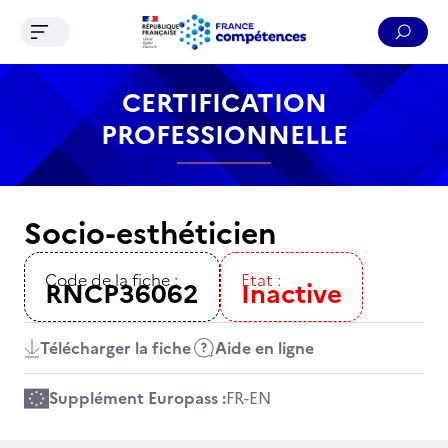
Ouvrir le menu de navigation
Reche
Contenu
Recherche
Menu
Pied de page
CERTIFICATION
PROFESSIONNELLE
Socio-esthéticien
Code de la fiche :
Etat :
RNCP36062
Inactive
Télécharger la fiche
Aide en ligne
Supplément Europass :
FR
-
EN