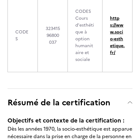
CODES
Cours
http
d'esthéti
s://ww
323415
CODE
que à
w.soci
96800
S
option
o-esth
037
humanit
etique.
aire et
fr/
sociale
Résumé de la certification
Objectifs et contexte de la certification :
Dès les années 1970, la socio-esthétique est apparue
nécessaire dans la prise en charge de la personne en