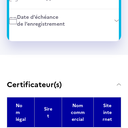
Date d’échéance
de l’enregistrement
Certificateur(s)
No
Nom
Site
Sire
m
comm
inte
t
légal
ercial
rnet