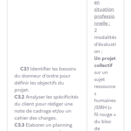
en
situation
professio
nnelle :
2
modalités
d’évaluati
on :
Un projet
collectif
C3.1
Identifier les besoins
sur un
du donneur d’ordre pour
sujet
définir les objectifs du
ressource
projet.
s
C3.2
Analyser les spécificités
humaines
du client pour rédiger une
/SIRH («
note de cadrage et/ou un
fil rouge »
cahier des charges.
du bloc
C3.3
Elaborer un planning
de