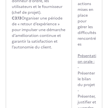
donneur d’ordre, les
actions
utilisateurs et le fournisseur
mises en
(chef de projet).
place
C3.13
Organiser une période
pour
de « retour d’expérience »
gérer les
pour impulser une démarche
difficultés
d’amélioration continue et
rencontré
garantir la satisfaction et
es
l’autonomie du client.
Présentati
on orale :
-
Présenter
le bilan
du projet
-
Présenter,
justifier et
« vendre