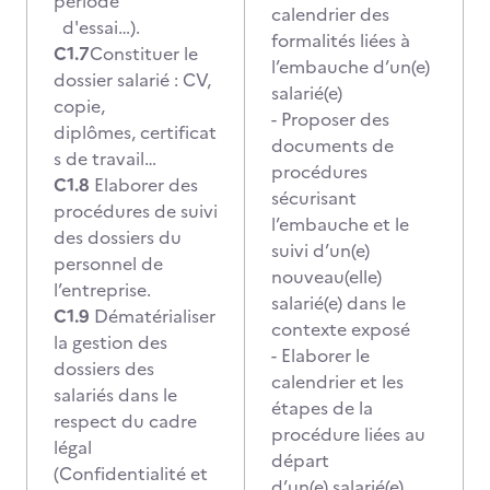
période
calendrier des
d'essai…).
formalités liées à
C1.7
Constituer le
l’embauche d’un(e)
dossier salarié : CV,
salarié(e)
copie,
- Proposer des
diplômes, certificat
documents de
s de travail…
procédures
C1.8
Elaborer des
sécurisant
procédures de suivi
l’embauche et le
des dossiers du
suivi d’un(e)
personnel de
nouveau(elle)
l’entreprise.
salarié(e) dans le
C1.9
Dématérialiser
contexte exposé
la gestion des
- Elaborer le
dossiers des
calendrier et les
salariés dans le
étapes de la
respect du cadre
procédure liées au
légal
départ
(Confidentialité et
d’un(e) salarié(e)