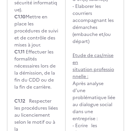
sécurité informatiq
- Elaborer les
ue).
courriers
C1.10
Mettre en
accompagnant les
place les
démarches
procédures de suivi
(embauche et/ou
et de contrôle des
départ)
mises à jour.
C1.11
Effectuer les
Etude de cas/mise
formalités
en
nécessaires lors de
situation professio
la démission, de la
nnelle :
fin du CDD ou de
Après analyse
la fin de carrière.
d’une
problématique liée
C1.12
Respecter
au dialogue social
les procédures liées
dans une
au licenciement
entreprise :
selon le motif ou à
- Ecrire les
la