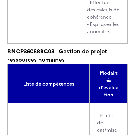
- Effectuer
des calculs de
cohérence
- Expliquer les
anomalies
RNCP36088BC03 - Gestion de projet
ressources humaines
Modalit
és
Liste de compétences
d'évalua
tion
Etude
de
cas/mise