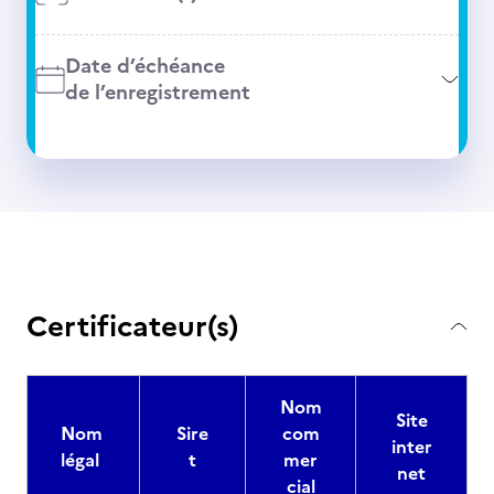
Date d’échéance
de l’enregistrement
Certificateur(s)
Nom
Site
Nom
Sire
com
inter
légal
t
mer
net
cial