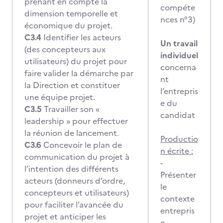
prenant en compte la
compéte
dimension temporelle et
nces n°3)
économique du projet.
C3.4
Identifier les acteurs
Un travail
(des concepteurs aux
individuel
utilisateurs) du projet pour
concerna
faire valider la démarche par
nt
la Direction et constituer
l’entrepris
une équipe projet.
e du
C3.5
Travailler son «
candidat
leadership » pour effectuer
la réunion de lancement.
Productio
C3.6
Concevoir le plan de
n écrite :
communication du projet à
-
l’intention des différents
Présenter
acteurs (donneurs d’ordre,
le
concepteurs et utilisateurs)
contexte
pour faciliter l’avancée du
entrepris
projet et anticiper les
e