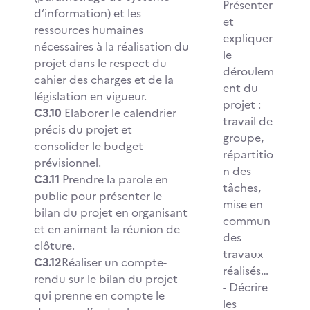
Présenter
d’information) et les
et
ressources humaines
expliquer
nécessaires à la réalisation du
le
projet dans le respect du
déroulem
cahier des charges et de la
ent du
législation en vigueur.
projet :
C3.10
Elaborer le calendrier
travail de
précis du projet et
groupe,
consolider le budget
répartitio
prévisionnel.
n des
C3.11
Prendre la parole en
tâches,
public pour présenter le
mise en
bilan du projet en organisant
commun
et en animant la réunion de
des
clôture.
travaux
C3.12
Réaliser un compte-
réalisés…
rendu sur le bilan du projet
- Décrire
qui prenne en compte le
les