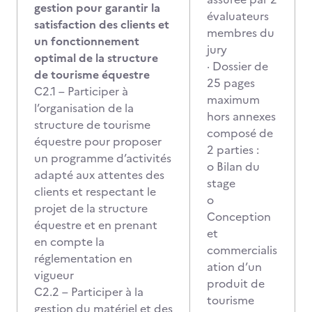
gestion pour garantir la
évaluateurs
satisfaction des clients et
membres du
un fonctionnement
jury
optimal de la structure
· Dossier de
de tourisme équestre
25 pages
C2.1 – Participer à
maximum
l’organisation de la
hors annexes
structure de tourisme
composé de
équestre pour proposer
2 parties :
un programme d’activités
o Bilan du
adapté aux attentes des
stage
clients et respectant le
o
projet de la structure
Conception
équestre et en prenant
et
en compte la
commercialis
réglementation en
ation d’un
vigueur
produit de
C2.2 – Participer à la
tourisme
gestion du matériel et des