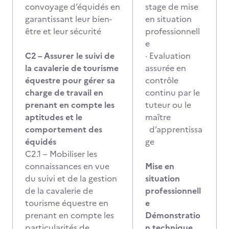
convoyage d’équidés en
stage de mise
garantissant leur bien-
en situation
être et leur sécurité
professionnell
e
C2 – Assurer le suivi de
· Evaluation
la cavalerie de tourisme
assurée en
équestre pour gérer sa
contrôle
charge de travail en
continu par le
prenant en compte les
tuteur ou le
aptitudes et le
maître
comportement des
d’apprentissa
équidés
ge
C2.1 – Mobiliser les
connaissances en vue
Mise en
du suivi et de la gestion
situation
de la cavalerie de
professionnell
tourisme équestre en
e
prenant en compte les
Démonstratio
particularités de
n technique