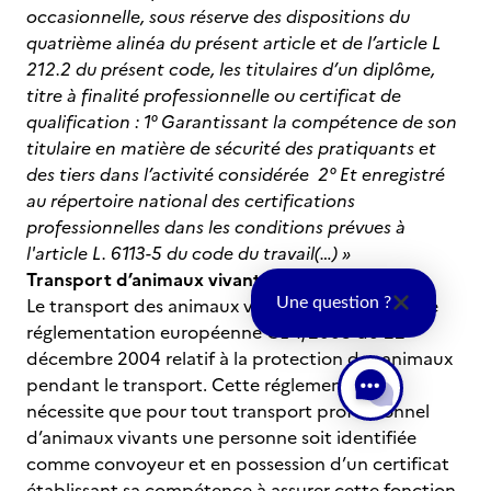
occasionnelle, sous réserve des dispositions du
quatrième alinéa du présent article et de l’article L
212.2 du présent code, les titulaires d’un diplôme,
titre à finalité professionnelle ou certificat de
qualification :
1° Garantissant la compétence de son
titulaire en matière de sécurité des pratiquants et
des tiers dans l’activité considérée
2° Et enregistré
au répertoire national des certifications
professionnelles dans les conditions prévues à
l'article L. 6113-5 du code du travail(…) »
Transport d’animaux vivants
Le transport des animaux vivant fait l’objet d’une
Une question ?
réglementation européenne CE 1/2005 du 22
décembre 2004 relatif à la protection des animaux
pendant le transport. Cette réglementation
nécessite que pour tout transport professionnel
d’animaux vivants une personne soit identifiée
comme convoyeur et en possession d’un certificat
établissant sa compétence à assurer cette fonction