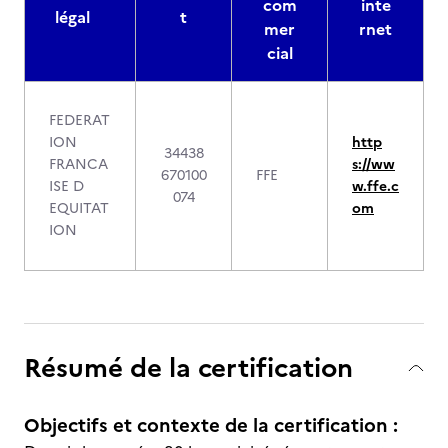
com
inte
légal
t
mer
rnet
cial
FEDERAT
ION
http
34438
FRANCA
s://ww
670100
FFE
ISE D
w.ffe.c
074
EQUITAT
om
ION
Résumé de la certification
Objectifs et contexte de la certification :