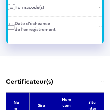
Formacode(s)
Date d’échéance
de l’enregistrement
Certificateur(s)
Nom
No
Site
Sire
com
m
inter