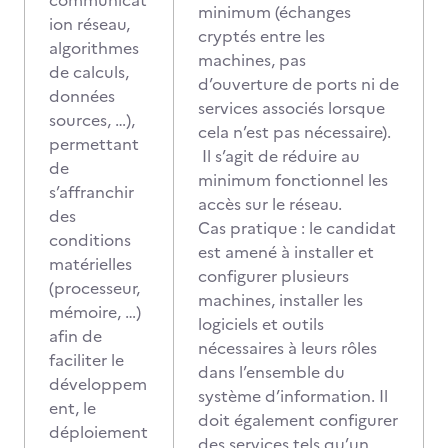
communicat
minimum (échanges
ion réseau,
cryptés entre les
algorithmes
machines, pas
de calculs,
d’ouverture de ports ni de
données
services associés lorsque
sources, …),
cela n’est pas nécessaire).
permettant
Il s’agit de réduire au
de
minimum fonctionnel les
s’affranchir
accès sur le réseau.
des
Cas pratique : le candidat
conditions
est amené à installer et
matérielles
configurer plusieurs
(processeur,
machines, installer les
mémoire, …)
logiciels et outils
afin de
nécessaires à leurs rôles
faciliter le
dans l’ensemble du
développem
système d’information. Il
ent, le
doit également configurer
déploiement
des services tels qu’un