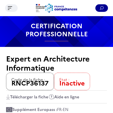
Ouvrir le menu de navigation
Reche
Contenu
Recherche
Menu
Pied de page
CERTIFICATION
PROFESSIONNELLE
Expert en Architecture
Informatique
Code de la fiche :
Etat :
RNCP36137
Inactive
Télécharger la fiche
Aide en ligne
Supplément Europass :
FR
-
EN