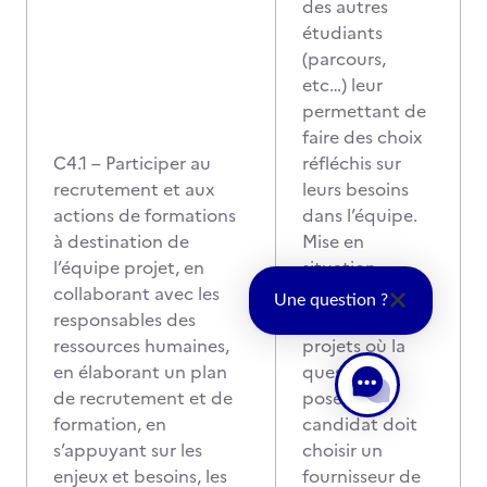
des autres
étudiants
(parcours,
etc…) leur
permettant de
faire des choix
C4.1 – Participer au
réfléchis sur
recrutement et aux
leurs besoins
actions de formations
dans l’équipe.
à destination de
Mise en
l’équipe projet, en
situation
collaborant avec les
professionnelle
Une question ?
responsables des
: dans les
ressources humaines,
projets où la
en élaborant un plan
question se
de recrutement et de
pose, le
formation, en
candidat doit
s’appuyant sur les
choisir un
enjeux et besoins, les
fournisseur de