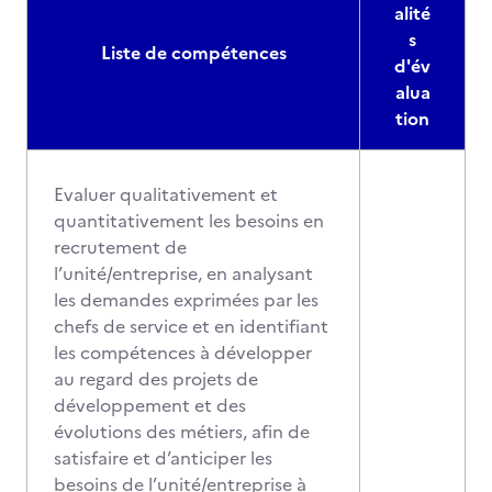
alité
s
Liste de compétences
d'év
alua
tion
Evaluer qualitativement et
quantitativement les besoins en
recrutement de
l’unité/entreprise, en analysant
les demandes exprimées par les
chefs de service et en identifiant
les compétences à développer
au regard des projets de
développement et des
évolutions des métiers, afin de
satisfaire et d’anticiper les
besoins de l’unité/entreprise à