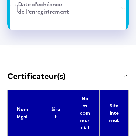
Date d’échéance
de l’enregistrement
Certificateur(s)
No
m
Site
Nom
Sire
com
inte
légal
t
mer
rnet
cial