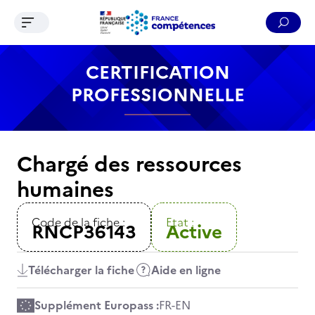
Ouvrir le menu de navigation
Reche
Contenu
Recherche
Menu
Pied de page
CERTIFICATION
PROFESSIONNELLE
Chargé des ressources
humaines
Code de la fiche :
Etat :
RNCP36143
Active
Télécharger la fiche
Aide en ligne
Supplément Europass :
FR
-
EN