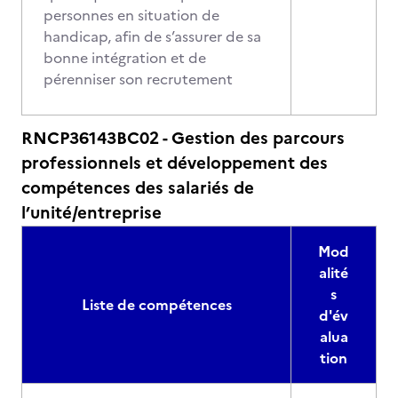
personnes en situation de
handicap, afin de s’assurer de sa
bonne intégration et de
pérenniser son recrutement
RNCP36143BC02 - Gestion des parcours
professionnels et développement des
compétences des salariés de
l’unité/entreprise
Mod
alité
s
Liste de compétences
d'év
alua
tion