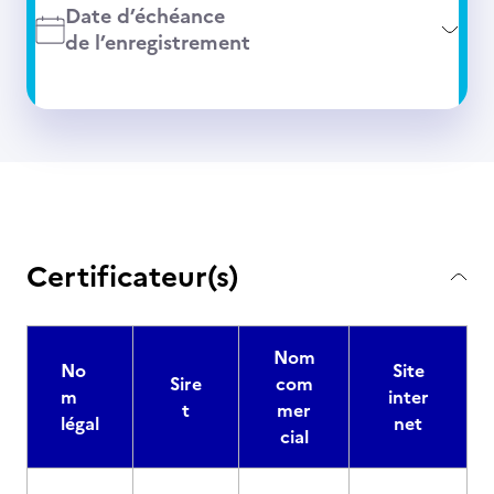
Date d’échéance
de l’enregistrement
Certificateur(s)
Nom
No
Site
Sire
com
m
inter
t
mer
légal
net
cial