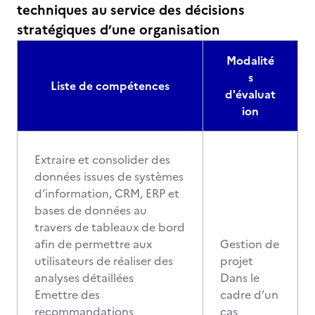
techniques au service des décisions
stratégiques d’une organisation
Modalité
s
Liste de compétences
d'évaluat
ion
Extraire et consolider des
données issues de systèmes
d’information, CRM, ERP et
bases de données au
travers de tableaux de bord
afin de permettre aux
Gestion de
utilisateurs de réaliser des
projet
analyses détaillées
Dans le
Emettre des
cadre d’un
recommandations
cas