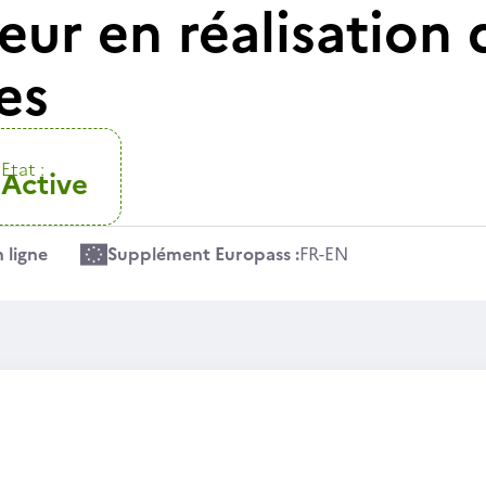
eur en réalisation 
es
Etat :
Active
 ligne
Supplément Europass :
FR
-
EN