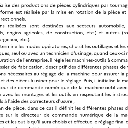
réalise des productions de pièces cylindriques par tournag
forme est réalisée par la mise en rotation de la pièce e
rectionnels.
ns réalisées sont destinées aux secteurs automobile
ls, engins agricoles, de construction, etc.) et autres (
gicaux, etc.).
ermine les modes opératoires, choisit les outillages et les
ues, seul ou avec un technicien d'usinage, quand ceux-ci n
uration de l'entreprise, il règle les machines-outils à comm
sier de fabrication, descriptif des différentes phases de
ons nécessaires au réglage de la machine pour assurer la p
t des pièces à usiner pour le réglage. Puis, il initialise l
cteur de commande numérique de la machine-outil avec 
avec les montages et les outils en respectant les instruct
ls à l'aide des correcteurs d'usure ;
n de pièce, dans ce cas il définit les différentes phases
ge sur le directeur de commande numérique de la mach
 et les outils qu'il aura choisis et effectue le réglage final 