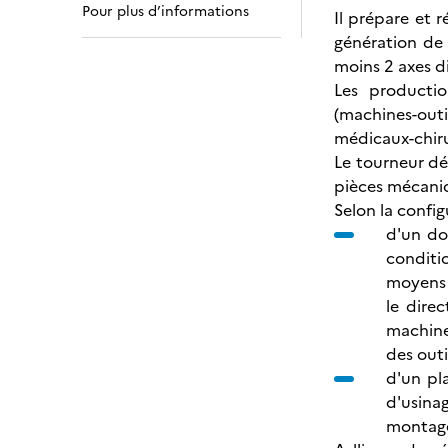
Pour plus d’informations
Il prépare et 
génération de 
moins 2 axes di
Les productio
(machines-outi
médicaux-chirur
Le tourneur dét
pièces mécaniq
Selon la config
d'un dos
conditi
moyens e
le dire
machine 
des outi
d'un pla
d'usina
montages