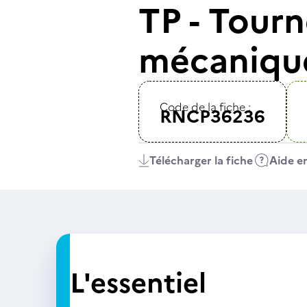
TP - Tourn
mécaniqu
Code de la fiche :
RNCP36236
Télécharger la fiche
Aide en
L'essentiel