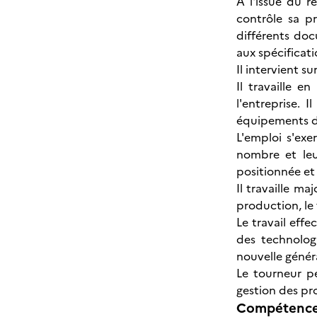
A l'issue du r
contrôle sa pr
différents doc
aux spécificati
Il intervient s
Il travaille 
l'entreprise. 
équipements de
L'emploi s'ex
nombre et leur
positionnée et
Il travaille m
production, le 
Le travail eff
des technolog
nouvelle génér
Le tourneur p
gestion des p
Compétences