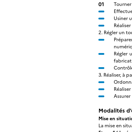
Tourner 
Effectue
Usiner u
Réaliser
2. Régler un t
Prépare
numéri
Régler 
fabricat
Contrôle
3. Réaliser, à 
Ordonna
Réaliser
Assurer 
Modalités d'
Mise en situat
La mise en sit