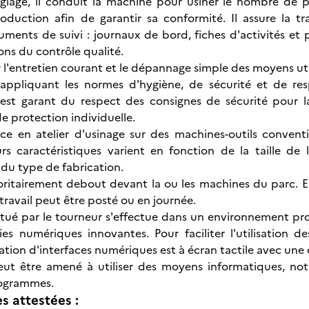
églage, il conduit la machine pour usiner le nombre de p
oduction afin de garantir sa conformité. Il assure la t
uments de suivi : journaux de bord, fiches d'activités e
ons du contrôle qualité.
ur l'entretien courant et le dépannage simple des moyens ut
en appliquant les normes d'hygiène, de sécurité et de r
Il est garant du respect des consignes de sécurité pour 
 protection individuelle.
erce en atelier d'usinage sur des machines-outils conve
s caractéristiques varient en fonction de la taille de l
 du type de fabrication.
ajoritairement debout devant la ou les machines du parc. 
travail peut être posté ou en journée.
ectué par le tourneur s'effectue dans un environnement p
ies numériques innovantes. Pour faciliter l'utilisation
ation d'interfaces numériques est à écran tactile avec une 
eut être amené à utiliser des moyens informatiques, no
rogrammes.
 attestées :