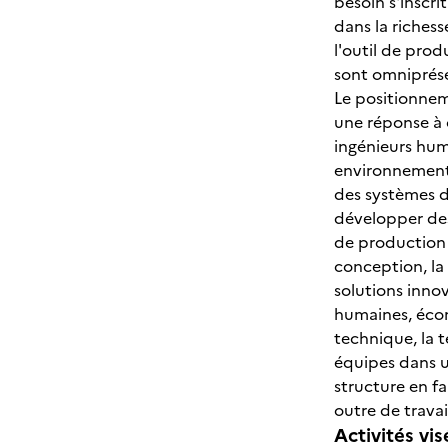
besoin s'inscri
dans la riches
l'outil de pro
sont omniprés
Le positionnem
une réponse à 
ingénieurs hum
environnementa
des systèmes d
développer des
de production 
conception, la 
solutions innov
humaines, écon
technique, la t
équipes dans un
structure en fa
outre de travai
Activités vis