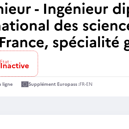
nieur - Ingénieur 
 national des scien
rance, spécialité g
Etat :
Inactive
 ligne
Supplément Europass :
FR
-
EN