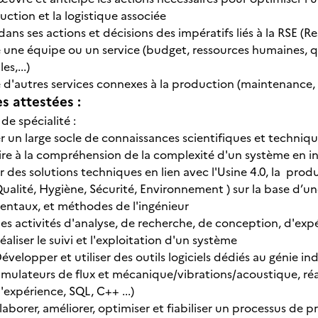
uction et la logistique associée
dans ses actions et décisions des impératifs liés à la RSE (
 une équipe ou un service (budget, ressources humaines, q
es,...)
d'autres services connexes à la production (maintenance, qu
 attestées :
e spécialité :
r un large socle de connaissances scientifiques et technique
ire à la compréhension de la complexité d'un système en i
 des solutions techniques en lien avec l'Usine 4.0, la produ
alité, Hygiène, Sécurité, Environnement ) sur la base d’un
entaux, et méthodes de l'ingénieur
es activités d'analyse, de recherche, de conception, d'ex
éaliser le suivi et l'exploitation d'un système
évelopper et utiliser des outils logiciels dédiés au génie i
imulateurs de flux et mécanique/vibrations/acoustique, réa
'expérience, SQL, C++ ...)
laborer, améliorer, optimiser et fiabiliser un processus de 