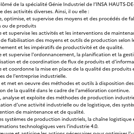
plômé de la spécialité Génie Industriel de l’INSA HAUTS-DE
 des activités diverses. Ainsi, il ou elle :
e, optimise, et supervise des moyens et des procédés de fa
s ou de produits
 et supervise les activités et les interventions de mainten
 de fiabilisation des moyens et outils de production selon 
ement et les impératifs de productivité et de qualité.
 et supervise l'ordonnancement, la planification et la ges
isation et de coordination de flux de produits et d'inform
 et coordonne la mise en place de la qualité des produits e
es de l'entreprise industrielle.
et met en oeuvre des méthodes et outils à disposition des s
ion de la qualité dans le cadre de l'amélioration continue.
 analyse et exploite des méthodes de production industriel
sation d’une activité industrielle ou de logistique, des sy
vention de maintenance et de qualité.
es systèmes de production industriels, la chaîne logistique
mations technologiques vers l’industrie 4.0.
uvre et anticipe les actions nécessaires pour optimiser l'u