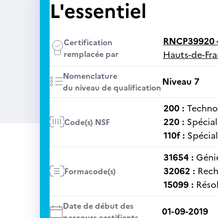
L'essentiel
RNCP39920 
Certification
remplacée par
Hauts-de-Fran
Nomenclature
Niveau 7
du niveau de qualification
200 :
Technol
220 :
Spécial
Code(s) NSF
110f :
Spécial
31654 :
Génie
32062 :
Rech
Formacode(s)
15099 :
Réso
Date de début des
01-09-2019
parcours certifiants