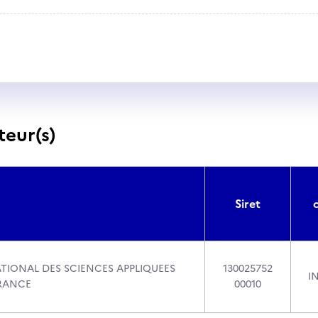
teur(s)
Siret
ATIONAL DES SCIENCES APPLIQUEES
130025752
I
RANCE
00010