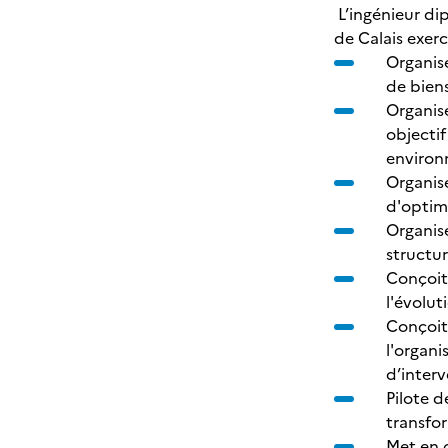
L’ingénieur di
de Calais exerce
Organis
de bien
Organise
objectif
environn
Organise
d'optim
Organise
structur
Conçoit 
l'évolut
Conçoit,
l'organi
d’inter
Pilote d
transfor
Met en œ