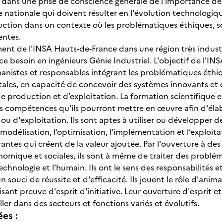
t dans une prise de conscience générale de l'importance de 
se nationale qui doivent résulter en l'évolution technologi
duction dans un contexte où les problématiques éthiques, s
entes.
ent de l'INSA Hauts-de-France dans une région très industri
ce besoin en ingénieurs Génie Industriel. L'objectif de l'I
anistes et responsables intégrant les problématiques éthi
les, en capacité de concevoir des systèmes innovants et d'a
e production et d’exploitation. La formation scientifique e
 compétences qu'ils pourront mettre en œuvre afin d'élabo
ou d'exploitation. Ils sont aptes à utiliser ou développer
modélisation, l’optimisation, l’implémentation et l’exploit
antes qui créent de la valeur ajoutée. Par l'ouverture à de
omique et sociales, ils sont à même de traiter des problé
echnologie et l'humain. Ils ont le sens des responsabilités
 souci de réussite et d'efficacité. Ils jouent le rôle d'ani
isant preuve d'esprit d'initiative. Leur ouverture d'esprit e
ller dans des secteurs et fonctions variés et évolutifs.
ées :