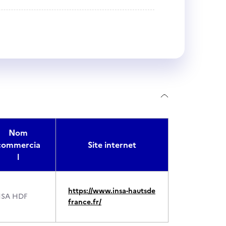
Nom
commercia
Site internet
l
https://www.insa-hautsde
NSA HDF
france.fr/