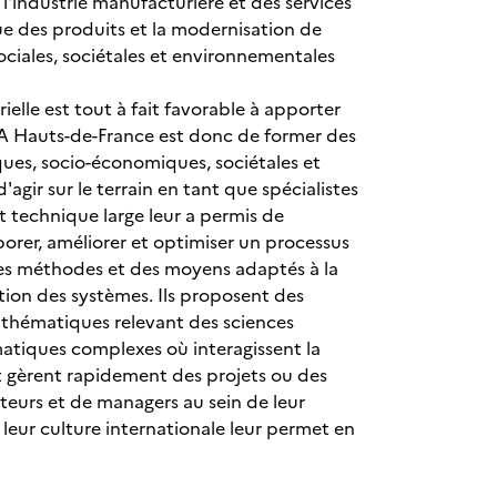
l'industrie manufacturière et des services
que des produits et la modernisation de
ociales, sociétales et environnementales
elle est tout à fait favorable à apporter
NSA Hauts-de-France est donc de former des
ques, socio-économiques, sociétales et
gir sur le terrain en tant que spécialistes
t technique large leur a permis de
rer, améliorer et optimiser un processus
 des méthodes et des moyens adaptés à la
ation des systèmes. Ils proposent des
s thématiques relevant des sciences
matiques complexes où interagissent la
 et gèrent rapidement des projets ou des
mateurs et de managers au sein de leur
t leur culture internationale leur permet en