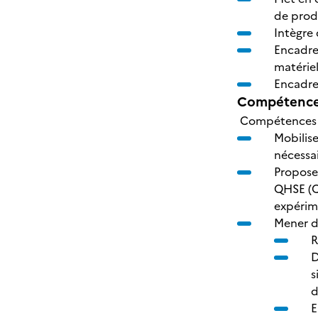
de prod
Intègre 
Encadre
matériell
Encadre 
Compétences
Compétences d
Mobilise
nécessa
Proposer
QHSE (Qu
expérim
Mener d
R
D
s
d
E