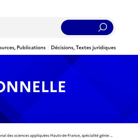
Rechercher
ources, Publications
Décisions, Textes juridiques
IONNELLE
Titre ingénieur - Ingénieur diplômé de l'Institut national des sciences appliquées Hauts-de-France, spécialité génie industriel