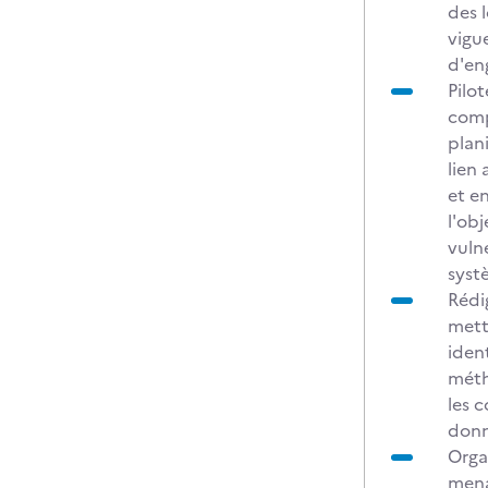
des 
vigu
d'en
Pilot
comp
plan
lien 
et e
l'ob
vuln
syst
Rédi
metta
ident
méth
les 
donn
Organ
mena