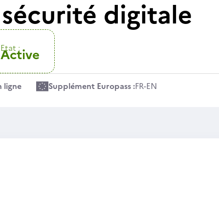
sécurité digitale
Etat :
Active
 ligne
Supplément Europass :
FR
-
EN