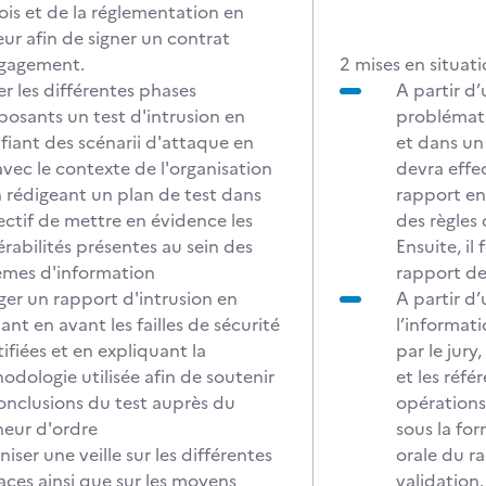
lois et de la réglementation en
eur afin de signer un contrat
gagement.
2 mises en situati
er les différentes phases
A partir d’
osants un test d'intrusion en
problématiq
ifiant des scénarii d'attaque en
et dans un
avec le contexte de l'organisation
devra effec
n rédigeant un plan de test dans
rapport en
jectif de mettre en évidence les
des règles
érabilités présentes au sein des
Ensuite, il
èmes d'information
rapport dev
ger un rapport d'intrusion en
A partir d’
nt en avant les failles de sécurité
l’informat
ifiées et en expliquant la
par le jury
odologie utilisée afin de soutenir
et les réfé
conclusions du test auprès du
opérations
eur d'ordre
sous la fo
iser une veille sur les différentes
orale du ra
ces ainsi que sur les moyens
validation.