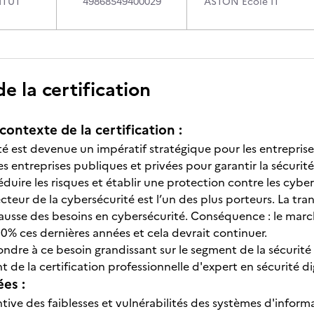
ITUT
49868549400029
ASTON Ecole IT
 la certification
contexte de la certification :
té est devenue un impératif stratégique pour les entreprise
les entreprises publiques et privées pour garantir la sécurit
éduire les risques et établir une protection contre les cyb
ecteur de la cybersécurité est l’un des plus porteurs. La t
ausse des besoins en cybersécurité. Conséquence : le march
10% ces dernières années et cela devrait continuer.
ondre à ce besoin grandissant sur le segment de la sécurit
t de la certification professionnelle d'expert en sécurité di
ées :
tive des faiblesses et vulnérabilités des systèmes d'inform