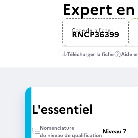
Expert en 
Code de la fiche :
RNCP36399
Télécharger la fiche
Aide en
L'essentiel
Nomenclature
Niveau 7
du niveau de qualification