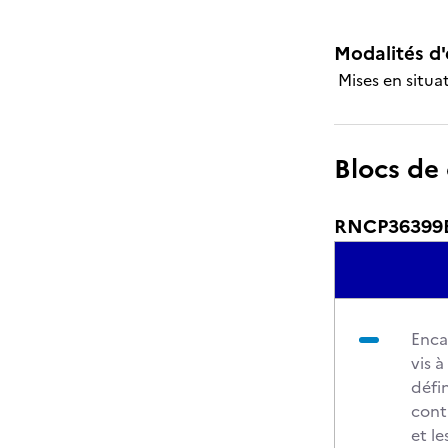
Modalités d'
Mises en situat
Blocs de
RNCP36399BC0
Enca
vis à
défi
cont
et le