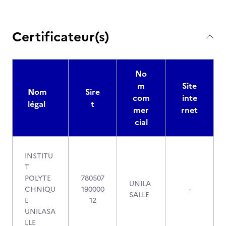
Certificateur(s)
No
m
Site
Nom
Sire
com
inte
légal
t
mer
rnet
cial
INSTITU
T
POLYTE
780507
UNILA
CHNIQU
190000
-
SALLE
E
12
UNILASA
LLE