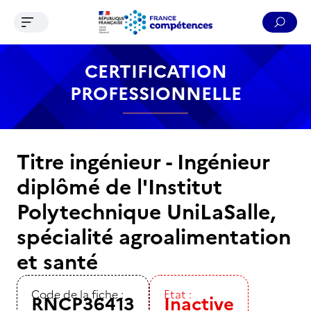
Ouvrir le menu de navigation
Reche
Contenu
Recherche
Menu
Pied de page
CERTIFICATION
PROFESSIONNELLE
Titre ingénieur - Ingénieur
diplômé de l'Institut
Polytechnique UniLaSalle,
spécialité agroalimentation
et santé
Code de la fiche :
Etat :
RNCP36413
Inactive