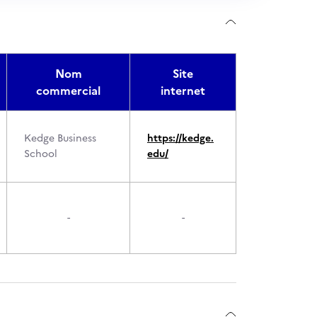
Nom
Site
commercial
internet
Kedge Business
https://kedge.
School
edu/
-
-