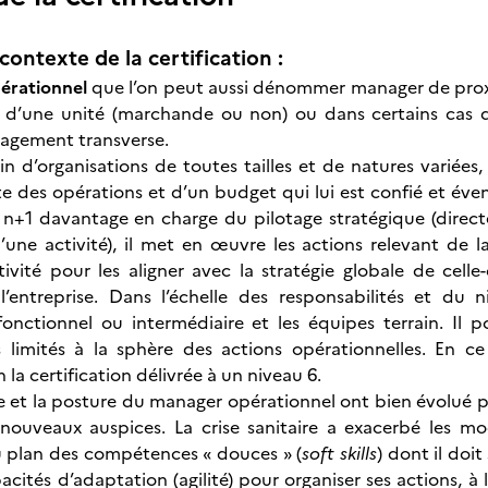
contexte de la certification :
érationnel
que l’on peut aussi dénommer manager de pro
, d’une unité (marchande ou non) ou dans certains cas d
nagement transverse.
in d’organisations de toutes tailles et de natures variées,
 des opérations et d’un budget qui lui est confié et éven
n+1 davantage en charge du pilotage stratégique (direct
une activité), il met en œuvre les actions relevant de l
vité pour les aligner avec la stratégie globale de celle-c
l’entreprise. Dans l’échelle des responsabilités et du 
nctionnel ou intermédiaire et les équipes terrain. Il 
s limités à la sphère des actions opérationnelles. En c
 la certification délivrée à un niveau 6.
le et la posture du manager opérationnel ont bien évolué po
nouveaux auspices. La crise sanitaire a exacerbé les mo
plan des compétences « douces » (
soft skills
) dont il doi
apacités d’adaptation (agilité) pour organiser ses actions, à 