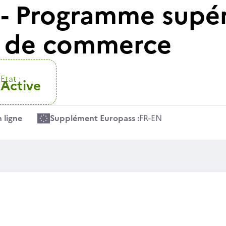
- Programme supér
t de commerce
Etat :
Active
 ligne
Supplément Europass :
FR
-
EN