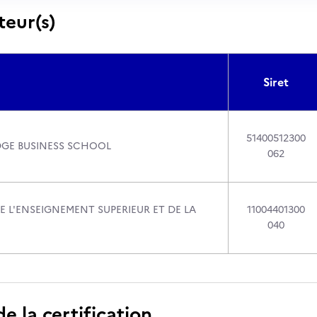
teur(s)
Siret
51400512300
GE BUSINESS SCHOOL
062
E L'ENSEIGNEMENT SUPERIEUR ET DE LA
11004401300
040
 la certification