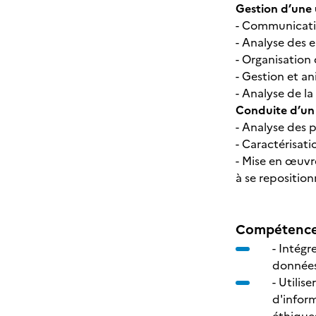
Gestion d’une 
- Communicatio
- Analyse des e
- Organisation
- Gestion et a
- Analyse de l
Conduite d’un 
- Analyse des 
- Caractérisatio
- Mise en œuvre
à se repositio
Compétences
- Intégr
données
- Utilis
d'inform