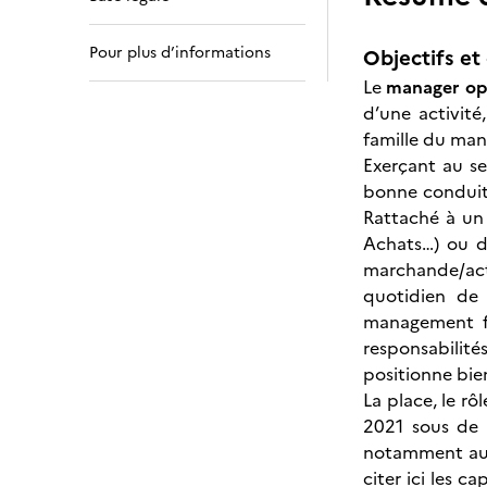
Pour plus d’informations
Objectifs et 
Le
manager op
d’une activité
famille du ma
Exerçant au se
bonne conduite
Rattaché à un 
Achats…) ou d’
marchande/acti
quotidien de 
management fo
responsabilité
positionne bien
La place, le rô
2021 sous de 
notamment au 
citer ici les c