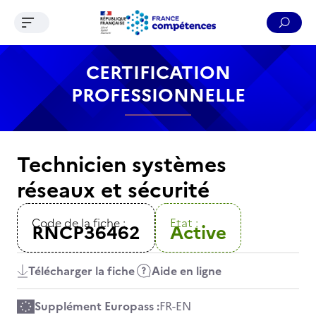
Ouvrir le menu de navigation
Reche
Contenu
Recherche
Menu
Pied de page
CERTIFICATION
PROFESSIONNELLE
Technicien systèmes
réseaux et sécurité
Code de la fiche :
Etat :
RNCP36462
Active
Télécharger la fiche
Aide en ligne
Supplément Europass :
FR
-
EN