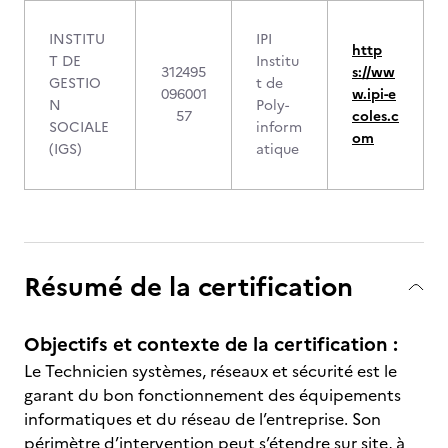
INSTITU
IPI
http
T DE
Institu
312495
s://ww
GESTIO
t de
096001
w.ipi-e
N
Poly-
57
coles.c
SOCIALE
inform
om
(IGS)
atique
Résumé de la certification
Objectifs et contexte de la certification :
Le Technicien systèmes, réseaux et sécurité est le
garant du bon fonctionnement des équipements
informatiques et du réseau de l’entreprise. Son
périmètre d’intervention peut s’étendre sur site, à