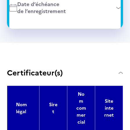
Date d’échéance
de l’enregistrement
Certificateur(s)
No
m
Site
Nom
Sire
com
inte
légal
t
mer
rnet
cial