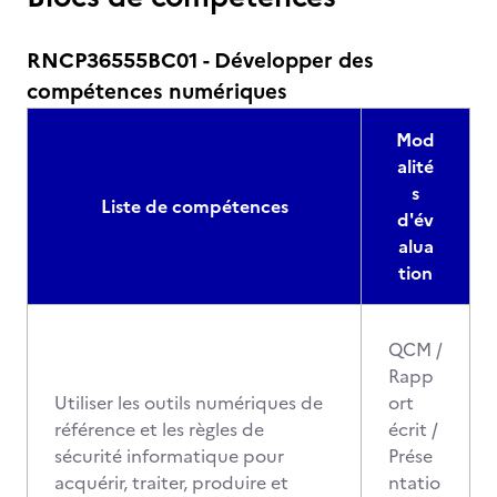
RNCP36555BC01 - Développer des
compétences numériques
Mod
alité
s
Liste de compétences
d'év
alua
tion
QCM /
Rapp
Utiliser les outils numériques de
ort
référence et les règles de
écrit /
sécurité informatique pour
Prése
acquérir, traiter, produire et
ntatio