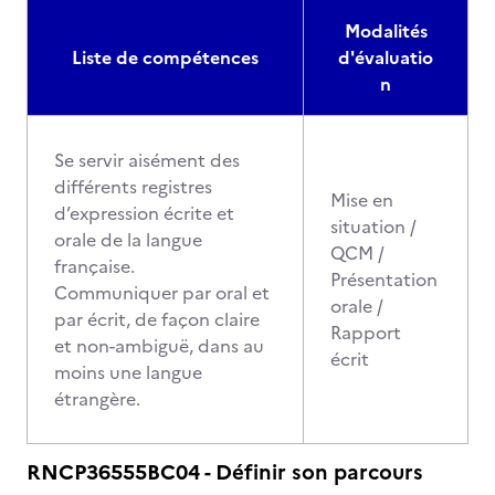
Modalités
Liste de compétences
d'évaluatio
n
Se servir aisément des
différents registres
Mise en
d’expression écrite et
situation /
orale de la langue
QCM /
française.
Présentation
Communiquer par oral et
orale /
par écrit, de façon claire
Rapport
et non-ambiguë, dans au
écrit
moins une langue
étrangère.
RNCP36555BC04 - Définir son parcours