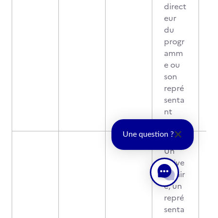
direct
eur
du
progr
amm
e ou
son
repré
senta
nt
Une question ?
Un
unive
rsitair
e, un
repré
senta