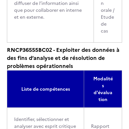
diffuser de l’information ainsi
n
que pour collaborer en interne
orale /
et en externe.
Etude
de
cas
RNCP36555BC02 - Exploiter des données à
des fins d’analyse et de résolution de
problèmes opérationnels
Modalité
s
Liste de compétences
d'évalua
tion
Identifier, sélectionner et
analyser avec esprit critique
Rapport