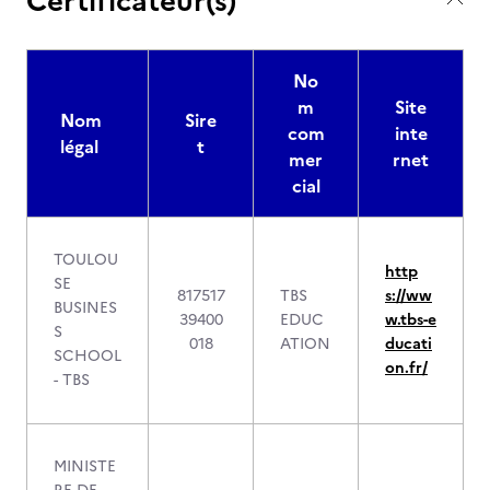
Certificateur(s)
No
m
Site
Nom
Sire
com
inte
légal
t
mer
rnet
cial
TOULOU
http
SE
817517
TBS
s://ww
BUSINES
39400
EDUC
w.tbs-e
S
018
ATION
ducati
SCHOOL
on.fr/
- TBS
MINISTE