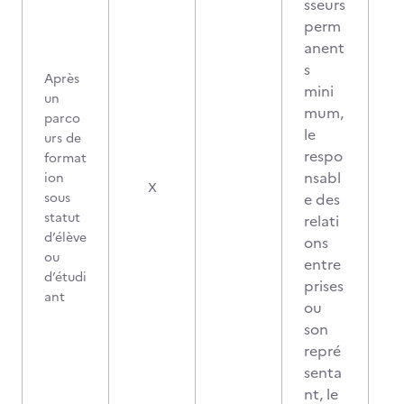
sseurs
perm
anent
s
Après
mini
un
mum,
parco
le
urs de
respo
format
nsabl
ion
X
sous
e des
statut
relati
d’élève
ons
ou
entre
d’étudi
prises
ant
ou
son
repré
senta
nt, le