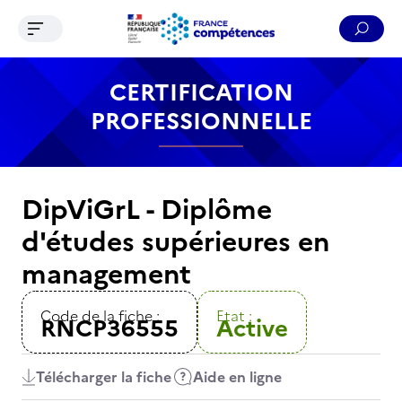
Ouvrir le menu de navigation
Reche
Contenu
Recherche
Menu
Pied de page
CERTIFICATION
PROFESSIONNELLE
DipViGrL - Diplôme
d'études supérieures en
management
Code de la fiche :
Etat :
RNCP36555
Active
Télécharger la fiche
Aide en ligne