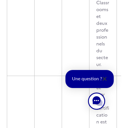
Classr
ooms
et
deux
profe
ssion
nels
du
secte
ur.
Une question ?
Le
jury
de
certifi
catio
n est