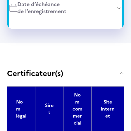
Date d’échéance
de l’enregistrement
Certificateur(s)
No
No
m
Site
Sire
m
com
intern
t
légal
mer
et
cial