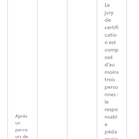
Le
jury
de
certifi
catio
n est
comp
osé
d’au
moins
trois
perso
nnes :
le
respo
Après
nsabl
un
e
parco
péda
urs de