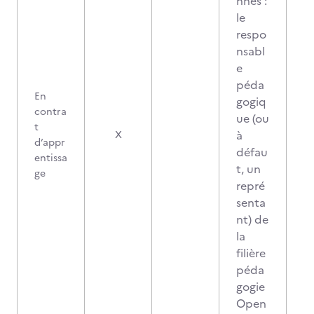
nnes :
le
respo
nsabl
e
péda
En
gogiq
contra
ue (ou
t
à
X
d’appr
défau
entissa
t, un
ge
repré
senta
nt) de
la
filière
péda
gogie
Open