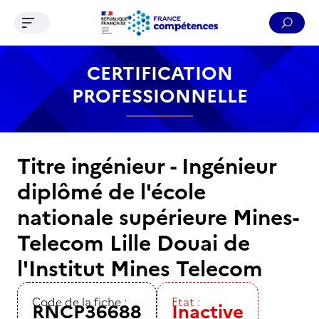
Ouvrir le menu de navigation
Reche
Contenu
Recherche
Menu
Pied de page
CERTIFICATION
PROFESSIONNELLE
Titre ingénieur - Ingénieur
diplômé de l'école
nationale supérieure Mines-
Telecom Lille Douai de
l'Institut Mines Telecom
Code de la fiche :
Etat :
RNCP36688
Inactive