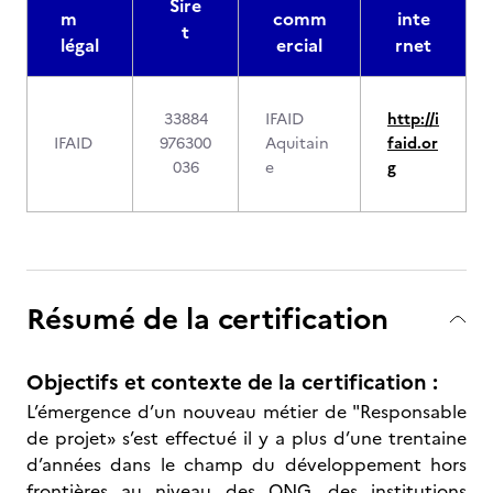
Sire
m
comm
inte
t
légal
ercial
rnet
33884
IFAID
http://i
IFAID
976300
Aquitain
faid.or
036
e
g
Résumé de la certification
Objectifs et contexte de la certification :
L’émergence d’un nouveau métier de "Responsable
de projet» s’est effectué il y a plus d’une trentaine
d’années dans le champ du développement hors
frontières au niveau des ONG, des institutions