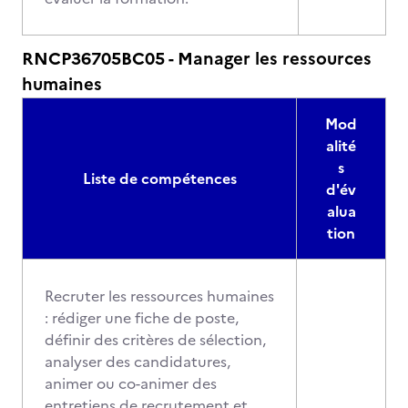
RNCP36705BC05 - Manager les ressources
humaines
Mod
alité
s
Liste de compétences
d'év
alua
tion
Recruter les ressources humaines
: rédiger une fiche de poste,
définir des critères de sélection,
analyser des candidatures,
animer ou co-animer des
entretiens de recrutement et