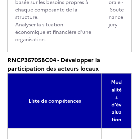
basée sur les besoins propres à
orale -
chaque composante de la
Soute
structure.
nance
Analyser la situation
jury
économique et financière d’une
organisation.
RNCP36705BC04 - Développer la
participation des acteurs locaux
Mod
alité
s
Liste de compétences
d'év
alua
tion