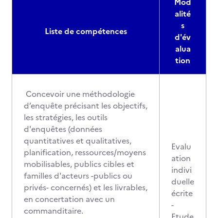
Mod
alité
s
Liste de compétences
d'év
alua
tion
Concevoir une méthodologie
d’enquête précisant les objectifs,
les stratégies, les outils
d'enquêtes (données
quantitatives et qualitatives,
Evalu
planification, ressources/moyens
ation
mobilisables, publics cibles et
indivi
familles d'acteurs -publics ou
duelle
privés- concernés) et les livrables,
écrite
en concertation avec un
-
commanditaire.
Etude