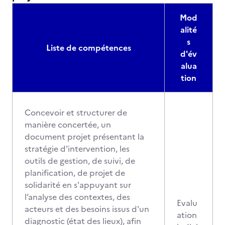
Mod
alité
s
Liste de compétences
d'év
alua
tion
Concevoir et structurer de
manière concertée, un
document projet présentant la
stratégie d'intervention, les
outils de gestion, de suivi, de
planification, de projet de
solidarité en s'appuyant sur
l’analyse des contextes, des
Evalu
acteurs et des besoins issus d'un
ation
diagnostic (état des lieux), afin