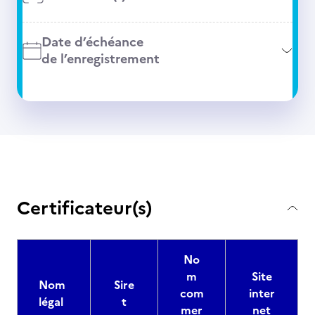
Date d’échéance
de l’enregistrement
Certificateur(s)
No
m
Site
Nom
Sire
com
inter
légal
t
mer
net