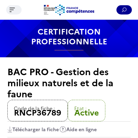
Ouvrir le menu de navigation
Reche
Contenu
Recherche
Menu
Pied de page
CERTIFICATION
PROFESSIONNELLE
BAC PRO - Gestion des
milieux naturels et de la
faune
Code de la fiche :
Etat :
RNCP36789
Active
Télécharger la fiche
Aide en ligne