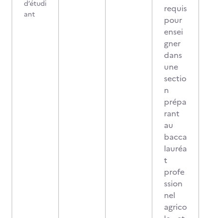
d’étudi
requis
ant
pour
ensei
gner
dans
une
sectio
n
prépa
rant
au
bacca
lauréa
t
profe
ssion
nel
agrico