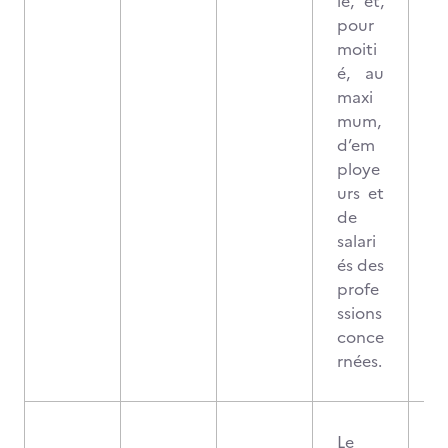
le, et,
pour
moiti
é, au
maxi
mum,
d’em
ploye
urs et
de
salari
és des
profe
ssions
conce
rnées.
Le