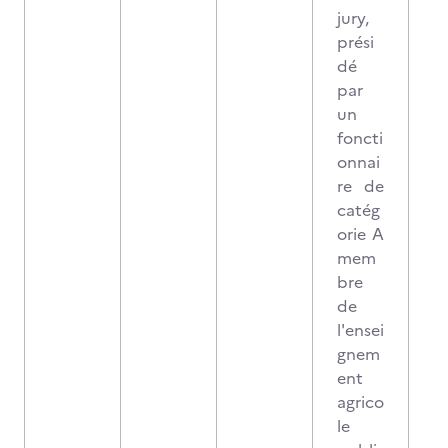
jury,
prési
dé
par
un
foncti
onnai
re de
catég
orie A
mem
bre
de
l'ensei
gnem
ent
agrico
le