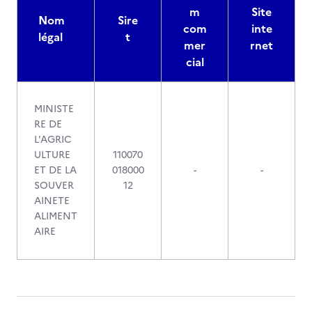
m
Site
Nom
Sire
com
inte
légal
t
mer
rnet
cial
MINISTE
RE DE
L'AGRIC
ULTURE
110070
ET DE LA
018000
-
-
SOUVER
12
AINETE
ALIMENT
AIRE