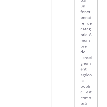
par
un
foncti
onnai
re de
catég
orie A
mem
bre
de
l'ensei
gnem
ent
agrico
le
publi
c, est
comp
osé