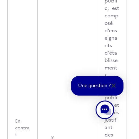
publi
c, est
comp
osé
d’ens
eigna
nts
d'éta
blisse
ment
s
agrico
Une question ?
les
publi
cs et
privés
justifi
En
ant
contra
des
t
X