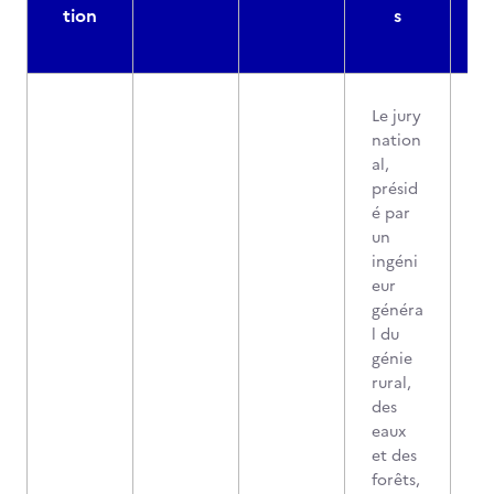
tion
s
Le jury
nation
al,
présid
é par
un
ingéni
eur
généra
l du
génie
rural,
des
eaux
et des
forêts,