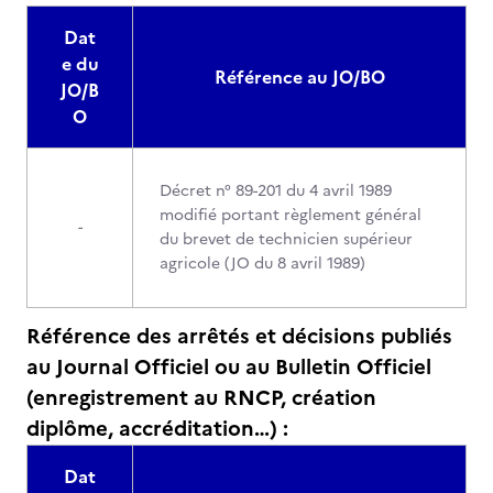
Dat
e du
Référence au JO/BO
JO/B
O
Décret n° 89-201 du 4 avril 1989
modifié portant règlement général
-
du brevet de technicien supérieur
agricole (JO du 8 avril 1989)
Référence des arrêtés et décisions publiés
au Journal Officiel ou au Bulletin Officiel
(enregistrement au RNCP, création
diplôme, accréditation…) :
Dat