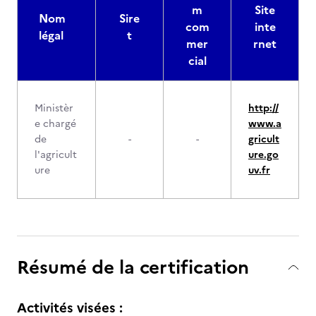
m
Site
Nom
Sire
com
inte
légal
t
mer
rnet
cial
Ministèr
http://
e chargé
www.a
de
-
-
gricult
l'agricult
ure.go
ure
uv.fr
Résumé de la certification
Activités visées :