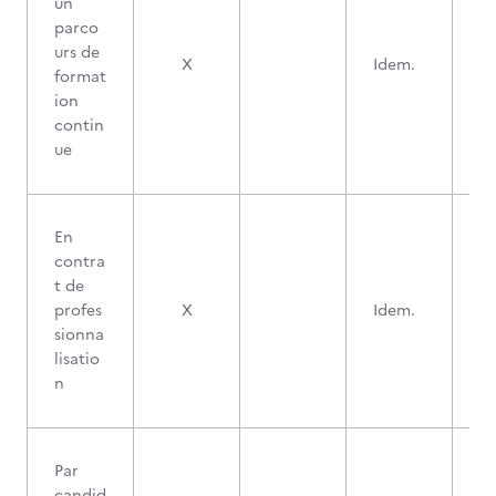
un
parco
urs de
X
Idem.
format
ion
contin
ue
En
contra
t de
profes
X
Idem.
sionna
lisatio
n
Par
candid