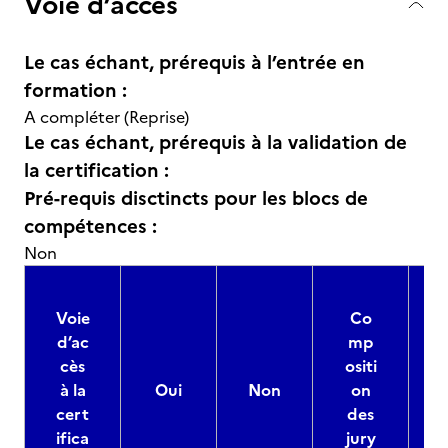
Voie d’accès
Le cas échant, prérequis à l’entrée en
formation :
A compléter (Reprise)
Le cas échant, prérequis à la validation de
la certification :
Pré-requis disctincts pour les blocs de
compétences :
Non
Voie
Co
d’ac
mp
cès
ositi
à la
Oui
Non
on
cert
des
ifica
jury
d