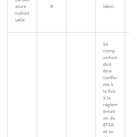
ature
X
Idem.
individ
uelle
Sa
comp
osition
doit
être
confor
me à
la fois
à la
réglem
entati
on du
BTSA
et au