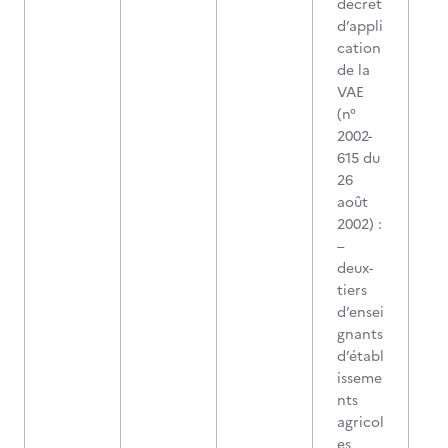
décret
d’appli
cation
de la
VAE
(n°
2002-
615 du
26
août
2002) :
–
deux-
tiers
d’ensei
gnants
d’établ
isseme
nts
agricol
es