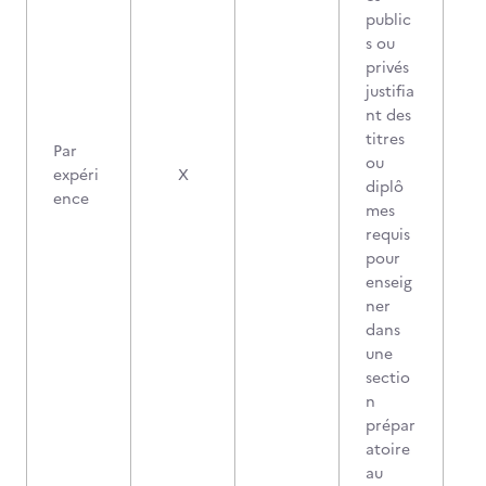
public
s ou
privés
justifia
nt des
titres
Par
ou
expéri
X
diplô
ence
mes
requis
pour
enseig
ner
dans
une
sectio
n
prépar
atoire
au