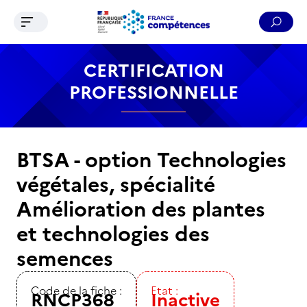
Ouvrir le menu de navigation
Reche
Contenu
Recherche
Menu
Pied de page
CERTIFICATION
PROFESSIONNELLE
BTSA - option Technologies
végétales, spécialité
Amélioration des plantes
et technologies des
semences
Code de la fiche :
Etat :
RNCP368
Inactive