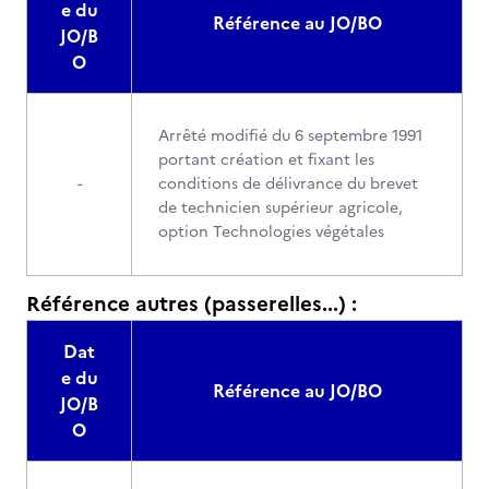
e du
Référence au JO/BO
JO/B
O
Arrêté modifié du 6 septembre 1991
portant création et fixant les
-
conditions de délivrance du brevet
de technicien supérieur agricole,
option Technologies végétales
Référence autres (passerelles...) :
Dat
e du
Référence au JO/BO
JO/B
O