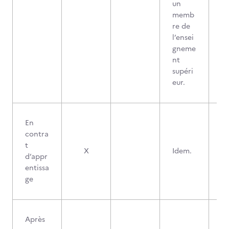
un
memb
re de
l’ensei
gneme
nt
supéri
eur.
En
contra
t
X
Idem.
d’appr
entissa
ge
Après