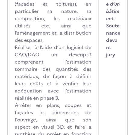
(façades et toitures), en
e d’un
particulier sa nature, sa
bâtim
composition, les matériaux
ent
utilisés etc. ainsi que
Soute
l’aménagement et la distribution
nance
des espaces.
deva
Réaliser à l’aide d’un logiciel de
nt
CAO/DAO un descriptif
jury
comprenant l’estimation
sommaire des quantités des
matériaux, de façon à définir
leurs coûts et à vérifier leur
adéquation avec l’estimation
réalisée en phase 3.
Arrêter en plans, coupes et
façades les dimensions de
l'ouvrage, ainsi que son
aspect en visuel 3D, et faire la
synthèse du projet en fonction