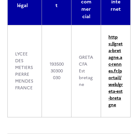
com
inte
légal
t
mer
rnet
cial
http
s://gret
a-bret
LYCEE
GRETA
agne.a
DES
193500
CFA
c-renn
METIERS
30300
Est
es.fr/p
PIERRE
030
bretag
ortail/
MENDES
ne
web/gr
FRANCE
eta-est
-breta
gne