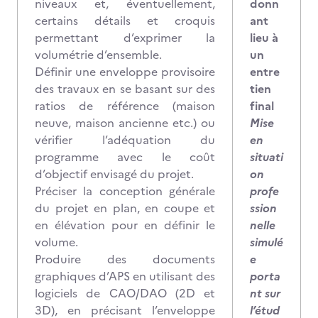
niveaux et, éventuellement,
donn
certains détails et croquis
ant
permettant d’exprimer la
lieu à
volumétrie d’ensemble.
un
Définir une enveloppe provisoire
entre
des travaux en se basant sur des
tien
ratios de référence (maison
final
neuve, maison ancienne etc.) ou
Mise
vérifier l’adéquation du
en
programme avec le coût
situati
d’objectif envisagé du projet.
on
Préciser la conception générale
profe
du projet en plan, en coupe et
ssion
en élévation pour en définir le
nelle
volume.
simulé
Produire des documents
e
graphiques d’APS en utilisant des
porta
logiciels de CAO/DAO (2D et
nt sur
3D), en précisant l’enveloppe
l’étud