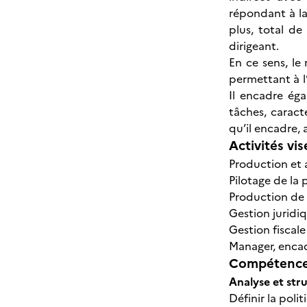
répondant à la 
plus, total de
dirigeant.
En ce sens, l
permettant à l
Il encadre éga
tâches, caract
qu’il encadre,
Activités vis
Production et 
Pilotage de la
Production de 
Gestion juridi
Gestion fiscal
Manager, encad
Compétences
Analyse et str
Définir la poli