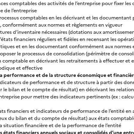
s comptables des activités de l’entreprise pour fixer les o
ie de l’entreprise
processus comptables en les décrivant et les documentant p
s, conformément aux normes et règlements en vigueur
ritures d’inventaire nécessaires (dotations aux amortissement
états financiers réguliers et fidèles en recensant les opérat
istiques et en les documentant conformément aux normes e
roposer le processus de consolidation (périmètre de consol
on comptable en décrivant les retraitements à effectuer et 
odique et effective
la performance et de la structure économique et financière
ndicateurs de performance et de structure à partir des d
r le bilan et le compte de résultat) en décrivant les relations
entreprise pour mettre des indicateurs pertinents (ex : calcu
ats financiers et indicateurs de performance de l’entité en a
x du bilan et du compte de résultat) aux états comptables 
a situation financière et de la performance de l’entité
s états financiers annuels sociaux et consolidés d’une entr