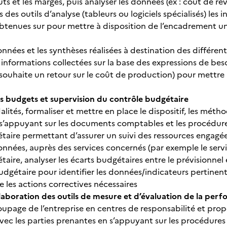
ûts et les marges, puis analyser les données (ex : coût de rev
 des outils d’analyse (tableurs ou logiciels spécialisés) les i
btenues sur pour mettre à disposition de l’encadrement un
onnées et les synthèses réalisées à destination des différen
 informations collectées sur la base des expressions de beso
souhaite un retour sur le coût de production) pour mettre 
s budgets et supervision du contrôle budgétaire
alités, formaliser et mettre en place le dispositif, les méth
s’appuyant sur les documents comptables et les procédure
taire permettant d’assurer un suivi des ressources engagée
données, auprès des services concernés (par exemple le ser
aire, analyser les écarts budgétaires entre le prévisionnel 
budgétaire pour identifier les données/indicateurs pertinen
 les actions correctives nécessaires
élaboration des outils de mesure et d’évaluation de la per
oupage de l’entreprise en centres de responsabilité et prop
vec les parties prenantes en s’appuyant sur les procédure