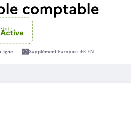
ble comptable
Etat :
Active
 ligne
Supplément Europass :
FR
-
EN