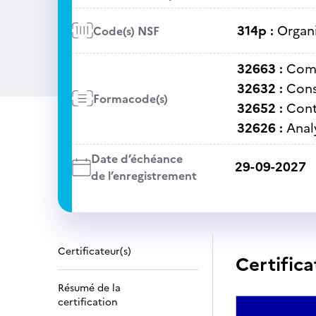
314p :
Organi
Code(s) NSF
32663 :
Comp
32632 :
Cons
Formacode(s)
32652 :
Cont
32626 :
Anal
Date d’échéance
29-09-2027
de l’enregistrement
Certificateur(s)
Certifica
Résumé de la
certification