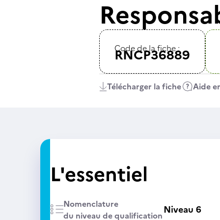
Responsa
Code de la fiche :
RNCP36889
Télécharger la fiche
Aide en
L'essentiel
Nomenclature
Niveau 6
du niveau de qualification