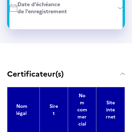
Date d’échéance
de l’enregistrement
Certificateur(s)
No
m
Site
Nom
Sire
com
inte
légal
t
mer
rnet
cial