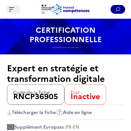
Ouvrir le menu de navigation
Reche
Contenu
Recherche
Menu
Pied de page
CERTIFICATION
PROFESSIONNELLE
Expert en stratégie et
transformation digitale
Code de la fiche :
Etat :
RNCP36905
Inactive
Télécharger la fiche
Aide en ligne
Supplément Europass :
FR
-
EN