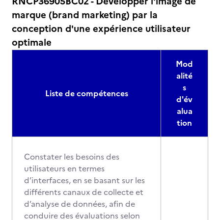
RNCP36905BC02 - Développer l'image de
marque (brand marketing) par la
conception d'une expérience utilisateur
optimale
Mod
alité
s
Liste de compétences
d'év
alua
tion
Constater les besoins des
utilisateurs en termes
d’interfaces, en se basant sur les
différents canaux de collecte et
d’analyse de données, afin de
conduire des évaluations selon