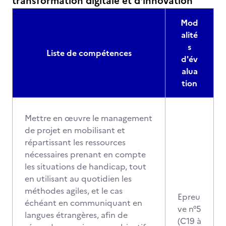
transformation digitale et d'innovation
Mod
alité
s
Liste de compétences
d'év
alua
tion
Mettre en œuvre le management
de projet en mobilisant et
répartissant les ressources
nécessaires prenant en compte
les situations de handicap, tout
en utilisant au quotidien les
méthodes agiles, et le cas
Epreu
échéant en communiquant en
ve n°5
langues étrangères, afin de
(C19 à