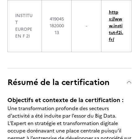
http
INSTITU
419045
s://ww
T
182000
-
w.insti
EUROPE
13
tut-f2i.
EN F 2I
fr/
Résumé de la certification
Objectifs et contexte de la certification :
Une transformation profonde des secteurs
d’activité a été induite par l’essor du Big Data.
L’Expert en stratégie et transformation digitale
occupe dorénavant une place centrale puisqu’il
permet à l’entreprise de développer sa notoriété sur