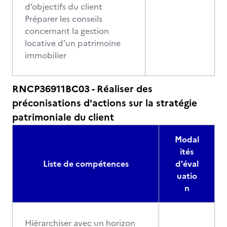
d’objectifs du client
Préparer les conseils
concernant la gestion
locative d’un patrimoine
immobilier
RNCP36911BC03 - Réaliser des
préconisations d'actions sur la stratégie
patrimoniale du client
Modal
ités
Liste de compétences
d'éval
uatio
n
Hiérarchiser avec un horizon