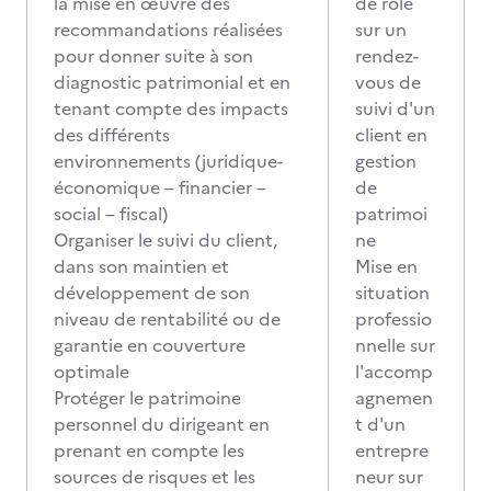
la mise en œuvre des
de rôle
recommandations réalisées
sur un
pour donner suite à son
rendez-
diagnostic patrimonial et en
vous de
tenant compte des impacts
suivi d'un
des différents
client en
environnements (juridique-
gestion
économique – financier –
de
social – fiscal)
patrimoi
Organiser le suivi du client,
ne
dans son maintien et
Mise en
développement de son
situation
niveau de rentabilité ou de
professio
garantie en couverture
nnelle sur
optimale
l'accomp
Protéger le patrimoine
agnemen
personnel du dirigeant en
t d'un
prenant en compte les
entrepre
sources de risques et les
neur sur