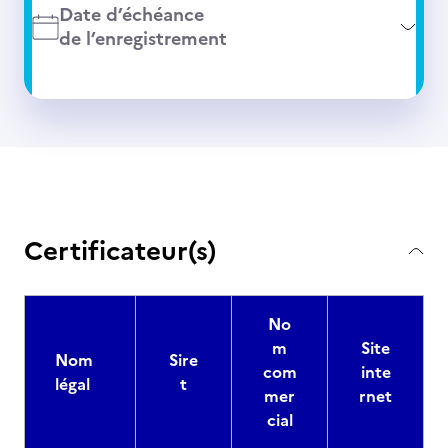
Date d’échéance
de l’enregistrement
Certificateur(s)
No
m
Site
Nom
Sire
com
inte
légal
t
mer
rnet
cial