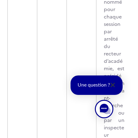
nommé
pour
chaque
session
par
arrêté
du
recteur
d’acadé
mie, est
présidé
par un
Une question ?
enseigna
nt-
cherche
ur ou
par un
inspecte
ur