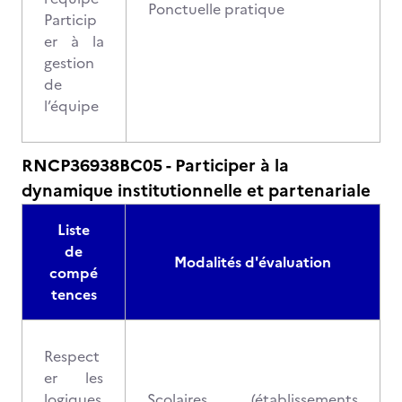
Ponctuelle pratique
Particip
er à la
gestion
de
l’équipe
RNCP36938BC05 - Participer à la
dynamique institutionnelle et partenariale
Liste
de
Modalités d'évaluation
compé
tences
Respect
er les
logiques
Scolaires (établissements