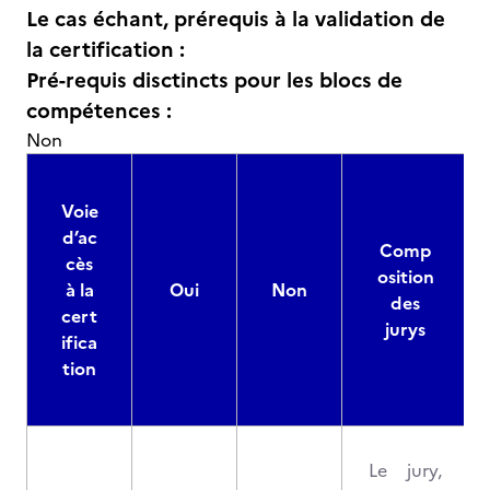
Le cas échant, prérequis à la validation de
la certification :
Pré-requis disctincts pour les blocs de
compétences :
Non
Voie
d’ac
Comp
cès
osition
à la
Oui
Non
des
cert
jurys
ifica
tion
Le jury,