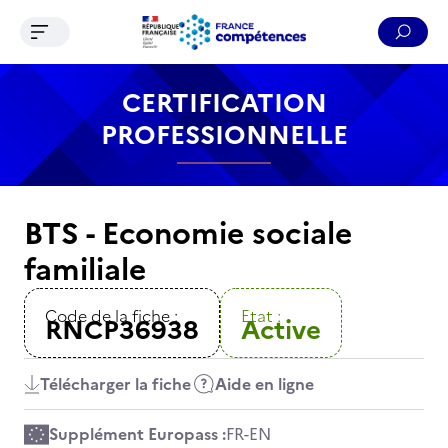
Ouvrir le menu de navigation
Reche
Contenu
Recherche
Menu
Pied de page
CERTIFICATION
PROFESSIONNELLE
BTS - Economie sociale
familiale
Code de la fiche :
Etat :
RNCP36938
Active
Télécharger la fiche
Aide en ligne
Supplément Europass :
FR
-
EN