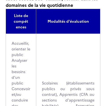
domaines de la vie quotidienne
Liste de
compét
Modalités d'évaluation
ences
Accueillir,
orienter le
public
Analyser
les
besoins
d’un
public
Scolaires (établissements
Concevoir
publics ou privés sous
et/ou
contrat), Apprentis (CFA ou
conduire
sections d'apprentissage
des
habilités), Formation